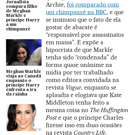
Jornalista
Archie,
foi comparado com
compara filho
um chimpanzé na BBC
, e que
de Meghan
Markle e
se insinuou que o fato de ela
príncipe Harry
a um
gostar de abacate é
chimpanzé
“responsável por assassinatos
em massa”. E expõe a
hipocrisia de que Markle
tenha sido “condenada” de
forma quase unânime na
mídia por ter trabalhado
Meghan Markle
viaja ao Canadá
como editora convidada na
enquanto o
príncipe Harry
revista
Vogue
, enquanto se
enfrenta a ira
aplaudia e elogiava que Kate
da rainha
Middleton tenha feito a
mesma coisa no
The Huffington
Post
e que o príncipe Charles
fizesse isso em duas ocasiões
na revista
Country Life
.