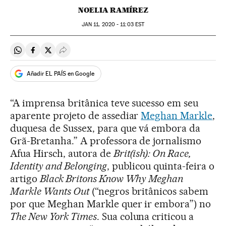
NOELIA RAMÍREZ
JAN
11, 2020 - 11:03
EST
Compartir en Whatsapp
Compartir en Facebook
Compartir en Twitter
Desplegar Redes Sociales
Añadir EL PAÍS en Google
“A imprensa britânica teve sucesso em seu
aparente projeto de assediar
Meghan Markle
,
duquesa de Sussex, para que vá embora da
Grã-Bretanha.” A professora de jornalismo
Afua Hirsch, autora de
Brit(ish): On Race,
Identity and Belonging
, publicou quinta-feira o
artigo
Black Britons Know Why Meghan
Markle Wants Out
(“negros britânicos sabem
por que Meghan Markle quer ir embora”) no
The New York Times
. Sua coluna criticou a