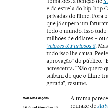
Tomatoes, a bênção de
S
e da estrela do hip-hop 
privadas do filme. Fora o
que já supera um fatura
todo o mundo. Isso tudo 
milhões de dólares – ou 
Velozes & Furiosos 8
. Mas
tudo isso lhe causa, Peele
aprovação” do público. “E
acrescenta. “Não quero 
saibam do que o filme tra
gerada”, resume.
A trama parece 
MAIS INFORMAÇÕES
remake de
Adi