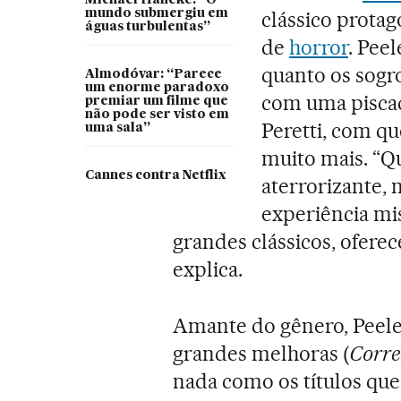
Michael Haneke: “O
mundo submergiu em
clássico prota
águas turbulentas”
de
horror
. Peel
quanto os sogro
Almodóvar: “Parece
um enorme paradoxo
com uma piscad
premiar um filme que
não pode ser visto em
Peretti, com q
uma sala”
muito mais. “Q
Cannes contra Netflix
aterrorizante,
experiência mi
grandes clássicos, oferec
explica.
Amante do gênero, Peele
grandes melhoras (
Corre
nada como os títulos qu