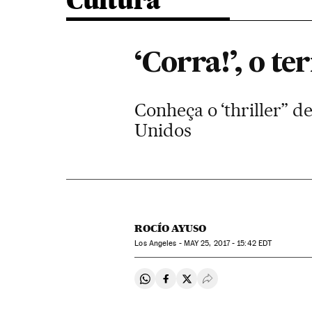
Cultura
‘Corra!’, o t
Conheça o ‘thriller” d
Unidos
ROCÍO AYUSO
Los Angeles -
MAY
25, 2017 - 15:42
EDT
Compartir en Whatsapp
Compartir en Facebook
Compartir en Twitter
Desplegar Redes Soci