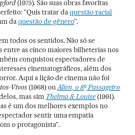
epford
(1975). São suas obras favoritas
erfeito: “Quis tratar da
questão racial
ram da
questão de gênero
”.
m todos os sentidos. Não só se
entre as cinco maiores bilheterias nos
bém conquistou espectadores de
interesses cinematográficos, além dos
rror. Aqui a lição de cinema não foi
o
tos-Vivos
(1968) ou
Alien, o 8
Passageiro
odelos, mas sim
Thelma & Louise
(1991).
 mas é um dos melhores exemplos no
espectador sentir uma empatia
com o protagonista”.