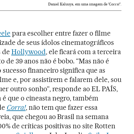
Daniel Kaluuya, em uma imagem de 'Corra!'.
eele
para escolher entre fazer o filme
mizade de seus ídolos cinematográficos
s de
Hollywood
, ele ficará com a terceira
to de 39 anos não é bobo. “Mas não é
 sucesso financeiro significa que as
me e, por assistirem e falarem dele, sou
quer outro sonho”, responde ao EL PAÍS,
m é que o cineasta negro, também
 de
Corra!
, não tem que fazer essa
reia, que chegou ao Brasil na semana
00% de críticas positivas no site Rotten