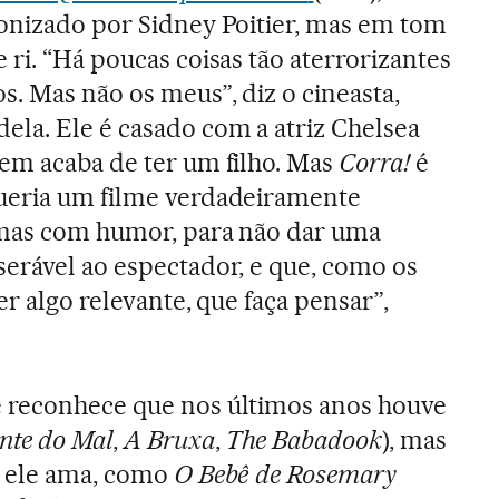
gonizado por Sidney Poitier, mas em tom
e ri. “Há poucas coisas tão aterrorizantes
s. Mas não os meus”, diz o cineasta,
ela. Ele é casado com a atriz Chelsea
uem acaba de ter um filho. Mas
Corra!
é
ueria um filme verdadeiramente
 mas com humor, para não dar uma
serável ao espectador, e que, como os
er algo relevante, que faça pensar”,
 reconhece que nos últimos anos houve
nte do Mal
,
A Bruxa
,
The Babadook
), mas
e ele ama, como
O Bebê de Rosemary