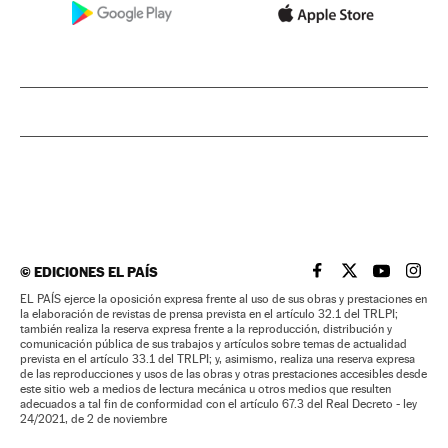
©
EDICIONES EL PAÍS
EL PAÍS BRASIL EN
EL PAÍS BRASI
EL PAÍS B
EL PA
EL PAÍS ejerce la oposición expresa frente al uso de sus obras y prestaciones en
la elaboración de revistas de prensa prevista en el artículo 32.1 del TRLPI;
también realiza la reserva expresa frente a la reproducción, distribución y
comunicación pública de sus trabajos y artículos sobre temas de actualidad
prevista en el artículo 33.1 del TRLPI; y, asimismo, realiza una reserva expresa
de las reproducciones y usos de las obras y otras prestaciones accesibles desde
este sitio web a medios de lectura mecánica u otros medios que resulten
adecuados a tal fin de conformidad con el artículo 67.3 del Real Decreto - ley
24/2021, de 2 de noviembre