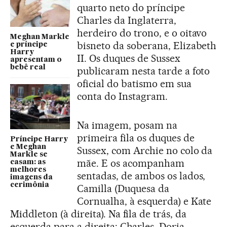
quarto neto do príncipe
Charles da Inglaterra,
herdeiro do trono, e o oitavo
Meghan Markle
bisneto da soberana, Elizabeth
e príncipe
Harry
II. Os duques de Sussex
apresentam o
bebê real
publicaram nesta tarde a foto
oficial do batismo em sua
conta do Instagram.
Na imagem, posam na
primeira fila os duques de
Príncipe Harry
e Meghan
Sussex, com Archie no colo da
Markle se
mãe. E os acompanham
casam: as
melhores
sentadas, de ambos os lados,
imagens da
cerimônia
Camilla (Duquesa da
Cornualha, à esquerda) e Kate
Middleton (à direita). Na fila de trás, da
esquerda para a direita: Charles, Doria