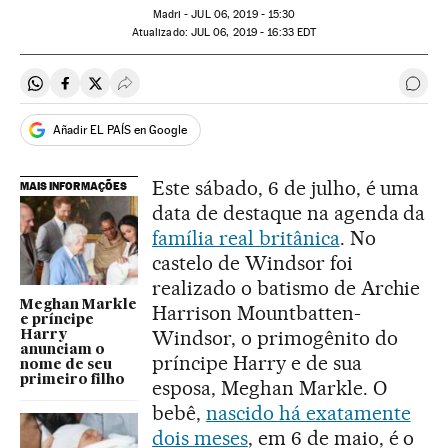
Madri -
JUL
06, 2019 - 15:30
atualizado:
JUL
06, 2019 - 16:33
EDT
Compartir en Whatsapp
Compartir en Facebook
Compartir en Twitter
Desplegar Redes Sociales
Come
Añadir EL PAÍS en Google
Este sábado, 6 de julho, é uma
MAIS INFORMAÇÕES
data de destaque na agenda da
família real britânica
. No
castelo de Windsor foi
realizado o batismo de Archie
Meghan Markle
Harrison Mountbatten-
e príncipe
Windsor, o primogênito do
Harry
anunciam o
príncipe Harry e de sua
nome de seu
primeiro filho
esposa, Meghan Markle. O
bebê,
nascido há exatamente
dois meses
, em 6 de maio, é o