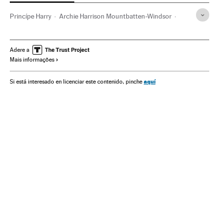
Princípe Harry
Archie Harrison Mountbatten-Windsor
Meghan Markle
Rainha Elizabeth II
Princípe William
Gente
Adere a
Mais informações
aquí
Si está interesado en licenciar este contenido, pinche