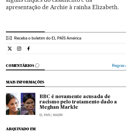
apresentação de Archie à rainha Elizabeth.
Receba o boletim do EL PAÍS América
Estilo El País Brasil en Twitter
Estilo El País Brasil en Instagram
Estilo El País Brasil en Facebook
COMENTÁRIOS
Regras
›
COMENTÁRIOS
MAIS INFORMAÇÕES
BBC é novamente acusada de
racismo pelo tratamento dado a
Meghan Markle
EL PAÍS
| MADRI
ARQUIVADO EM