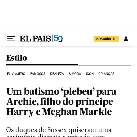
Pular para o conteúdo
SUSCRÍBETE
Estilo
EL VIAJERO
FAMOSOS
REALEZA
S MODA
ICON
CRIANÇAS
Um batismo ‘plebeu’ para
Archie, filho do príncipe
Harry e Meghan Markle
Os duques de Sussex quiseram uma