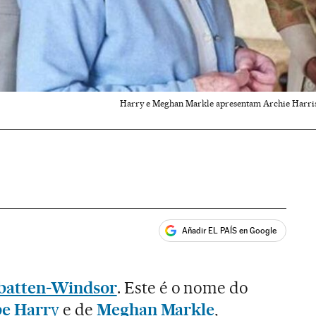
Harry e Meghan Markle apresentam Archie Harriso
Añadir EL PAÍS en Google
ales
batten-Windsor
. Este é o nome do
pe Harr
y
e de
Meghan Markle
,