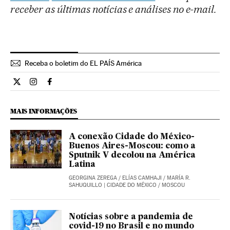
receber as últimas notícias e análises no e-mail.
Receba o boletim do EL PAÍS América
Internacional El País Brasil en Twitter
Internacional El País Brasil en Instagram
Internacional El País Brasil en Facebook
MAIS INFORMAÇÕES
A conexão Cidade do México-
Buenos Aires-Moscou: como a
Sputnik V decolou na América
Latina
GEORGINA ZEREGA
/
ELÍAS CAMHAJI
/
MARÍA R.
SAHUQUILLO
| CIDADE DO MÉXICO / MOSCOU
Notícias sobre a pandemia de
covid-19 no Brasil e no mundo