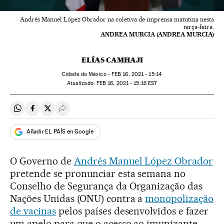
Andrés Manuel López Obrador na coletiva de imprensa matutina nesta
terça-feira.
ANDREA MURCIA (ANDREA MURCIA)
ELÍAS CAMHAJI
Cidade do México -
FEB
16, 2021 - 15:14
atualizado:
FEB
16, 2021 - 15:16
EST
Compartir en Whatsapp
Compartir en Facebook
Compartir en Twitter
Desplegar Redes Sociales
Añadir EL PAÍS en Google
O Governo de
Andrés Manuel López Obrador
pretende se pronunciar esta semana no
Conselho de Segurança da Organização das
Nações Unidas (ONU) contra a
monopolização
de vacinas
pelos países desenvolvidos e fazer
um apelo para que o acesso ao imunizante