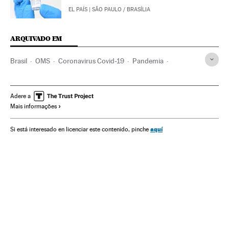
EL PAÍS
| SÃO PAULO / BRASÍLIA
ARQUIVADO EM
Brasil
OMS
Coronavirus Covid-19
Pandemia
Coronavirus
Doenças infecciosas
Doenças respiratórias
Ministério Saúde
México
Andrés Manuel López Obrador
Adere a
Mais informações
Pfizer
Vacinas
Vacinação
ONU
Desigual
Desigualdade econômica
aquí
Si está interesado en licenciar este contenido, pinche