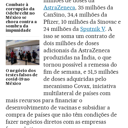
milhões de doses da
Combate à
AstraZeneca
, 35 milhões da
corrupção da
CanSino, 34,4 milhões da
Odebrecht no
México se
Pfizer, 10 milhões da Sinovac e
choca contra a
sombra da
24 milhões da
Sputnik V
. A
impunidade
isso se soma um contrato de
dois milhões de doses
adicionais da AstraZeneca
produzidas na Índia, o que
tornou possível a remessa do
fim de semana, e 51,5 milhões
O negócio dos
testes falsos de
de doses adquiridas pelo
covid-19 no
México
mecanismo Covax, iniciativa
multilateral de países com
mais recursos para financiar o
desenvolvimento de vacinas e subsidiar a
compra de países que não têm condições de
fazer negócios diretos com as empresas