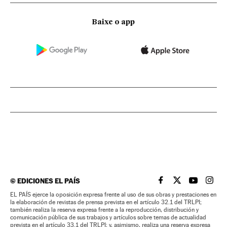
Baixe o app
©
EDICIONES EL PAÍS
EL PAÍS BRASIL EN
EL PAÍS BRASI
EL PAÍS B
EL PA
EL PAÍS ejerce la oposición expresa frente al uso de sus obras y prestaciones en
la elaboración de revistas de prensa prevista en el artículo 32.1 del TRLPI;
también realiza la reserva expresa frente a la reproducción, distribución y
comunicación pública de sus trabajos y artículos sobre temas de actualidad
prevista en el artículo 33.1 del TRLPI; y, asimismo, realiza una reserva expresa