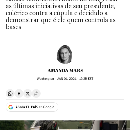
as últimas iniciativas de seu presidente,
colérico contra a cúpula e decidido a
demonstrar que é ele quem controla as
bases
AMANDA MARS
Washington -
JAN
01, 2021 - 19:25
EST
Compartir en Whatsapp
Compartir en Facebook
Compartir en Twitter
Desplegar Redes Sociales
Añadir EL PAÍS en Google