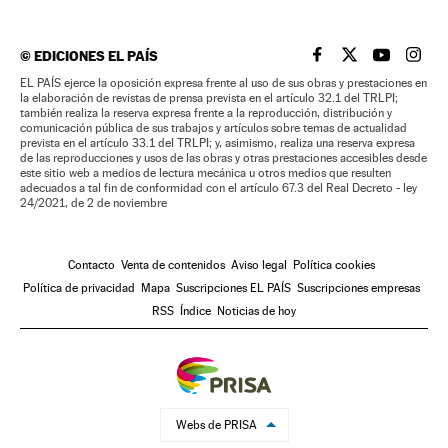
©
EDICIONES EL PAÍS
EL PAÍS BRASIL EN
EL PAÍS BRASI
EL PAÍS B
EL PA
EL PAÍS ejerce la oposición expresa frente al uso de sus obras y prestaciones en
la elaboración de revistas de prensa prevista en el artículo 32.1 del TRLPI;
también realiza la reserva expresa frente a la reproducción, distribución y
comunicación pública de sus trabajos y artículos sobre temas de actualidad
prevista en el artículo 33.1 del TRLPI; y, asimismo, realiza una reserva expresa
de las reproducciones y usos de las obras y otras prestaciones accesibles desde
este sitio web a medios de lectura mecánica u otros medios que resulten
adecuados a tal fin de conformidad con el artículo 67.3 del Real Decreto - ley
24/2021, de 2 de noviembre
Contacto
Venta de contenidos
Aviso legal
Política cookies
Política de privacidad
Mapa
Suscripciones EL PAÍS
Suscripciones empresas
RSS
Índice
Noticias de hoy
Webs de PRISA