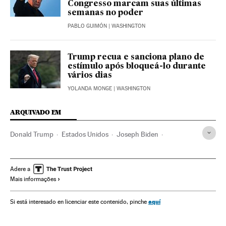
Congresso marcam suas últimas
semanas no poder
PABLO GUIMÓN
| WASHINGTON
Trump recua e sanciona plano de
estímulo após bloqueá-lo durante
vários dias
YOLANDA MONGE
| WASHINGTON
ARQUIVADO EM
Donald Trump
Estados Unidos
Joseph Biden
Kamala Harris
Mike Pence
Casa Branca
Eleições EUA
América
Eleições EUA 2020
Adere a
Mais informações
aquí
Si está interesado en licenciar este contenido, pinche