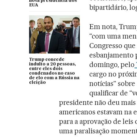
nova presidência dos
EUA
bipartidário, l
Em nota, Trump
“com uma mens
Congresso que 
esbanjamento p
Trump concede
domingo, pelo
indulto a 20 pessoas,
entre eles dois
cargo no próxi
condenados no caso
de elo com a Rússia na
notícias” sobre
eleição
qualificar de 
presidente não deu mais
americanos estavam na e
para a aprovação de leis 
uma paralisação momentâ