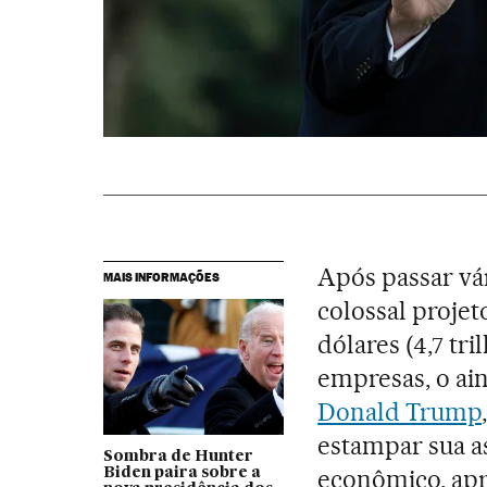
Após passar vá
MAIS INFORMAÇÕES
colossal projet
dólares (4,7 tri
empresas, o ai
Donald Trump
estampar sua a
Sombra de Hunter
econômico, ap
Biden paira sobre a