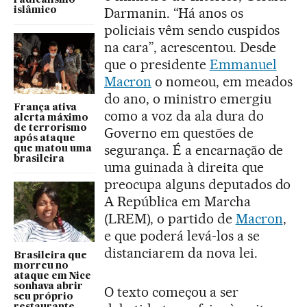
radicalismo
Darmanin. “Há anos os
islâmico
policiais vêm sendo cuspidos
na cara”, acrescentou. Desde
que o presidente
Emmanuel
Macron
o nomeou, em meados
do ano, o ministro emergiu
França ativa
como a voz da ala dura do
alerta máximo
de terrorismo
Governo em questões de
após ataque
segurança. É a encarnação de
que matou uma
brasileira
uma guinada à direita que
preocupa alguns deputados do
A República em Marcha
(LREM), o partido de
Macron
,
e que poderá levá-los a se
distanciarem da nova lei.
Brasileira que
morreu no
ataque em Nice
sonhava abrir
O texto começou a ser
seu próprio