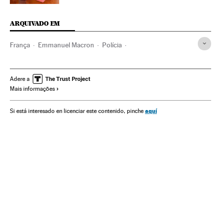
ARQUIVADO EM
França
Emmanuel Macron
Polícia
Polícia antidistúrbios
Reporteros Sin Fronteras
Imprensa
Jornalismo
Fotografia
Paris
Adere a
Mais informações
aquí
Si está interesado en licenciar este contenido, pinche