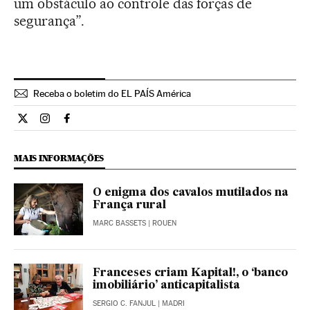
um obstáculo ao controle das forças de
segurança”.
Receba o boletim do EL PAÍS América
Internacional El País Brasil en Twitter
Internacional El País Brasil en Instagram
Internacional El País Brasil en Facebook
MAIS INFORMAÇÕES
O enigma dos cavalos mutilados na
França rural
MARC BASSETS
| ROUEN
Franceses criam Kapital!, o ‘banco
imobiliário’ anticapitalista
SERGIO C. FANJUL
| MADRI