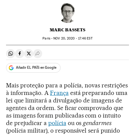
MARC BASSETS
Paris -
NOV
20, 2020 - 17:46
EST
Compartir en Whatsapp
Compartir en Facebook
Compartir en Twitter
Desplegar Redes Sociales
Añadir EL PAÍS en Google
Mais proteção para a polícia, novas restrições
à informação. A
França
está preparando uma
lei que limitará a divulgação de imagens de
agentes da ordem. Se ficar comprovado que
as imagens foram publicadas com o intuito
de prejudicar a
polícia
ou os
gendarmes
(polícia militar), o responsável será punido