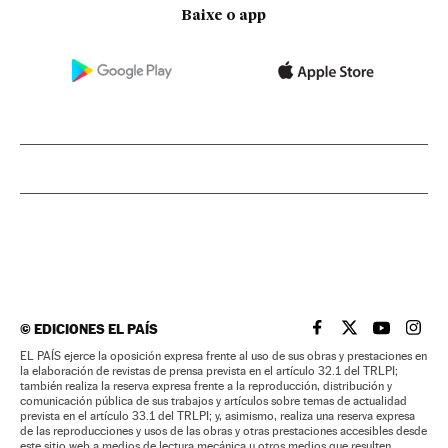
Baixe o app
©
EDICIONES EL PAÍS
EL PAÍS BRASIL EN
EL PAÍS BRASI
EL PAÍS B
EL PA
EL PAÍS ejerce la oposición expresa frente al uso de sus obras y prestaciones en
la elaboración de revistas de prensa prevista en el artículo 32.1 del TRLPI;
también realiza la reserva expresa frente a la reproducción, distribución y
comunicación pública de sus trabajos y artículos sobre temas de actualidad
prevista en el artículo 33.1 del TRLPI; y, asimismo, realiza una reserva expresa
de las reproducciones y usos de las obras y otras prestaciones accesibles desde
este sitio web a medios de lectura mecánica u otros medios que resulten