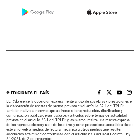
©
EDICIONES EL PAÍS
EL PAÍS BRASIL EN
EL PAÍS BRASI
EL PAÍS B
EL PA
EL PAÍS ejerce la oposición expresa frente al uso de sus obras y prestaciones en
la elaboración de revistas de prensa prevista en el artículo 32.1 del TRLPI;
también realiza la reserva expresa frente a la reproducción, distribución y
comunicación pública de sus trabajos y artículos sobre temas de actualidad
prevista en el artículo 33.1 del TRLPI; y, asimismo, realiza una reserva expresa
de las reproducciones y usos de las obras y otras prestaciones accesibles desde
este sitio web a medios de lectura mecánica u otros medios que resulten
adecuados a tal fin de conformidad con el artículo 67.3 del Real Decreto - ley
24/2021, de 2 de noviembre