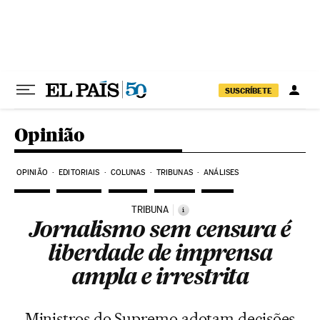
Pular para o conteúdo
SUSCRÍBETE
Opinião
OPINIÃO
EDITORIAIS
COLUNAS
TRIBUNAS
ANÁLISES
TRIBUNA
i
Jornalismo sem censura é
liberdade de imprensa
ampla e irrestrita
Ministros do Supremo adotam decisões