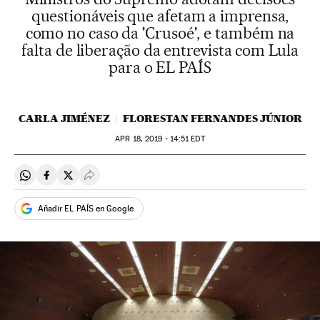
questionáveis que afetam a imprensa,
como no caso da 'Crusoé', e também na
falta de liberação da entrevista com Lula
para o EL PAÍS
CARLA JIMÉNEZ
FLORESTAN FERNANDES JÚNIOR
APR
18, 2019 - 14:51
EDT
Compartir en Whatsapp
Compartir en Facebook
Compartir en Twitter
Desplegar Redes Sociales
Añadir EL PAÍS en Google