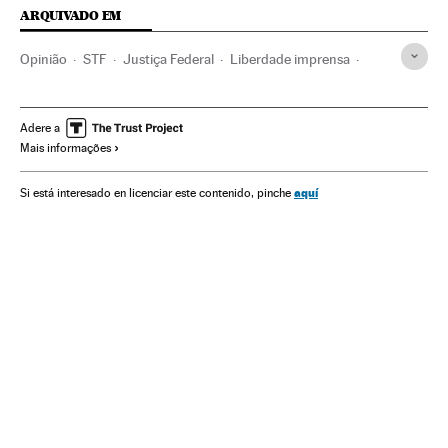
ARQUIVADO EM
Opinião
STF
Justiça Federal
Liberdade imprensa
Tribunais
Brasil
Poder judicial
América do Sul
América Latina
América
Meios comunicação
Adere a
Mais informações
Comunicação
Justiça
aquí
Si está interesado en licenciar este contenido, pinche