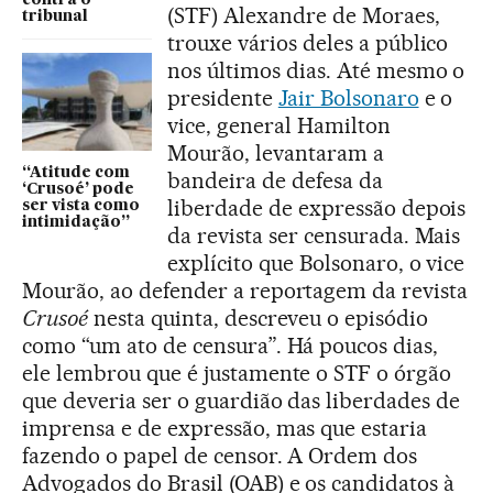
contra o
(STF) Alexandre de Moraes,
tribunal
trouxe vários deles a público
nos últimos dias. Até mesmo o
presidente
Jair Bolsonaro
e o
vice, general Hamilton
Mourão, levantaram a
“Atitude com
bandeira de defesa da
‘Crusoé’ pode
liberdade de expressão depois
ser vista como
intimidação”
da revista ser censurada. Mais
explícito que Bolsonaro, o vice
Mourão, ao defender a reportagem da revista
Crusoé
nesta quinta, descreveu o episódio
como “um ato de censura”. Há poucos dias,
ele lembrou que é justamente o STF o órgão
que deveria ser o guardião das liberdades de
imprensa e de expressão, mas que estaria
fazendo o papel de censor. A Ordem dos
Advogados do Brasil (OAB) e os candidatos à