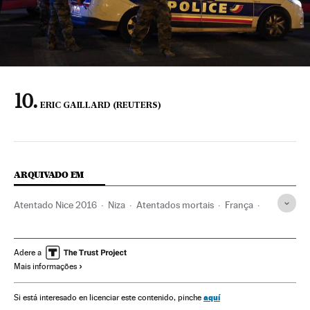
ERIC GAILLARD (REUTERS)
ARQUIVADO EM
Atentado Nice 2016
Niza
Atentados mortais
França
Atentados terroristas
Europa Ocidental
Europa
Terrorismo
Adere a
Mais informações
aquí
Si está interesado en licenciar este contenido, pinche