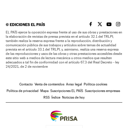
©
EDICIONES EL PAÍS
EL PAÍS BRASIL EN
EL PAÍS BRASI
EL PAÍS B
EL PA
EL PAÍS ejerce la oposición expresa frente al uso de sus obras y prestaciones en
la elaboración de revistas de prensa prevista en el artículo 32.1 del TRLPI;
también realiza la reserva expresa frente a la reproducción, distribución y
comunicación pública de sus trabajos y artículos sobre temas de actualidad
prevista en el artículo 33.1 del TRLPI; y, asimismo, realiza una reserva expresa
de las reproducciones y usos de las obras y otras prestaciones accesibles desde
este sitio web a medios de lectura mecánica u otros medios que resulten
adecuados a tal fin de conformidad con el artículo 67.3 del Real Decreto - ley
24/2021, de 2 de noviembre
Contacto
Venta de contenidos
Aviso legal
Política cookies
Política de privacidad
Mapa
Suscripciones EL PAÍS
Suscripciones empresas
RSS
Índice
Noticias de hoy