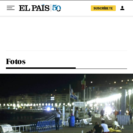
SUSCRÍBETE
Pular para o conteúdo
Fotos