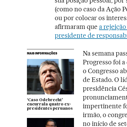
sua posição pessoal, por 
(como no caso da Ação Po
ou por colocar os intere
afirmaram que
a rejeiçã
presidente de responsabi
Na semana pass
MAIS INFORMAÇÕES
Progresso foi a
o Congresso abr
de Estado. O lí
presidência Cé
pronunciament
‘Caso Odebrecht’
impertinente fo
encurrala quatro ex-
presidentes peruanos
irmão, o congr
no início de se