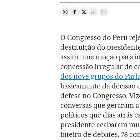
Compartir en Whatsapp
Compartir en Facebook
Compartir en Twitter
Desplegar Redes Soci
Comentários
O Congresso do Peru rejei
destituição do president
assim uma moção para in
concessão irregular de c
dos nove grupos do Par
basicamente da decisão d
defesa no Congresso, Viz
conversas que geraram a c
políticos que dias atrás 
presidente acabaram mud
inteiro de debates, 78 co