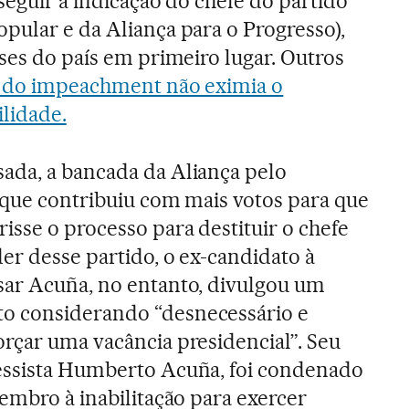
seguir a indicação do chefe do partido
pular e da Aliança para o Progresso),
sses do país em primeiro lugar. Outros
o do impeachment não eximia o
lidade.
ada, a bancada da Aliança pelo
 que contribuiu com mais votos para que
isse o processo para destituir o chefe
der desse partido, o ex-candidato à
sar Acuña, no entanto, divulgou um
o considerando “desnecessário e
rçar uma vacância presidencial”. Seu
essista Humberto Acuña, foi condenado
tembro à inabilitação para exercer