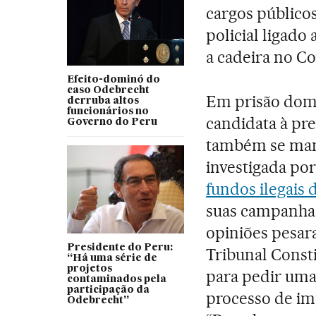
cargos público
policial ligado
a cadeira no C
Efeito-dominó do
caso Odebrecht
Em prisão domic
derruba altos
funcionários no
candidata à pr
Governo do Peru
também se manif
investigada po
fundos ilegais 
suas campanhas 
opiniões pesar
Presidente do Peru:
Tribunal Consti
“Há uma série de
projetos
para pedir uma
contaminados pela
participação da
processo de im
Odebrecht”