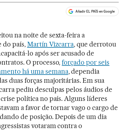
Añadir EL PAÍS en Google
ales
tou na noite de sexta-feira a
e do país,
Martín Vizcarra
, que derrotou
capacitá-lo após ser acusado de
ontratos. O processo,
forçado por seis
lamento há uma semana
, dependia
as duas forças majoritárias. Em sua
carra pediu desculpas pelos áudios de
rise política no país. Alguns líderes
estavam a favor de tornar vago o cargo de
ando de posição. Depois de um dia
ngressistas votaram contra o