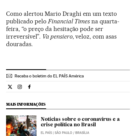
Como alertou Mario Draghi em um texto
publicado pelo
Financial Times
na quarta-
feira, “o preço da hesitação pode ser
irreversível”.
Va pensiero
, veloz, com asas
douradas.
Receba o boletim do EL PAÍS América
Internacional El País Brasil en Twitter
Internacional El País Brasil en Instagram
Internacional El País Brasil en Facebook
MAIS INFORMAÇÕES
Notícias sobre o coronavírus e a
crise política no Brasil
EL PAÍS
| SÃO PAULO / BRASÍLIA