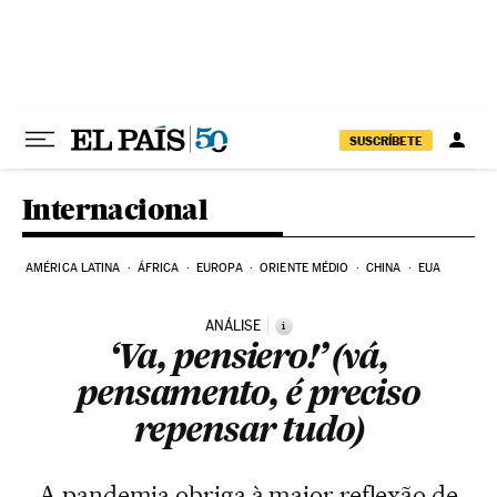
Pular para o conteúdo
SUSCRÍBETE
Internacional
AMÉRICA LATINA
ÁFRICA
EUROPA
ORIENTE MÉDIO
CHINA
EUA
ANÁLISE
i
‘Va, pensiero!’ (vá,
pensamento, é preciso
repensar tudo)
A pandemia obriga à maior reflexão de