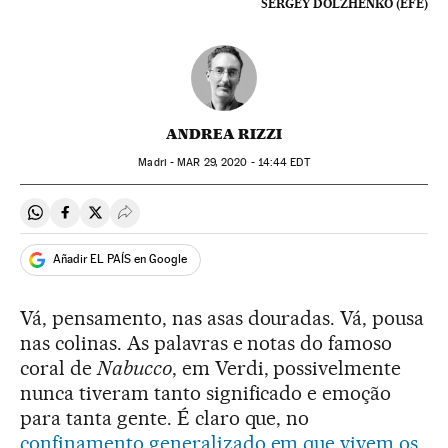
SERGEY DOLZHENKO (EFE)
ANDREA RIZZI
Madri -
MAR
29, 2020 - 14:44
EDT
Compartir en Whatsapp
Compartir en Facebook
Compartir en Twitter
Desplegar Redes Sociales
Añadir EL PAÍS en Google
Vá, pensamento, nas asas douradas. Vá, pousa
nas colinas. As palavras e notas do famoso
coral de
Nabucco
, em Verdi, possivelmente
nunca tiveram tanto significado e emoção
para tanta gente. É claro que, no
confinamento generalizado em que vivem os