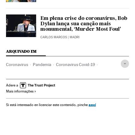
Em plena crise do coronavírus, Bob
Dylan lança sua canção mais
monumental, ‘Murder Most Foul’
CARLOS MARCOS
| MADRI
ARQUIVADO EM
Coronavirus
Pandemia
Coronavirus Covid-19
Aislamiento población
Isolamento social
Economia
União Europeia
Política
Adere a
Mais informações
aquí
Si está interesado en licenciar este contenido, pinche