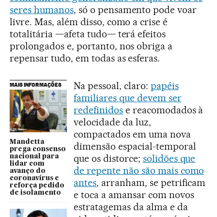
seres humanos
, só o pensamento pode voar
livre. Mas, além disso, como a crise é
totalitária —afeta tudo— terá efeitos
prolongados e, portanto, nos obriga a
repensar tudo, em todas as esferas.
Na pessoal, claro:
papéis
MAIS INFORMAÇÕES
familiares que devem ser
redefinidos
e reacomodados à
velocidade da luz,
compactados em uma nova
Mandetta
dimensão espacial-temporal
prega consenso
que os distorce;
solidões que
nacional para
lidar com
de repente não são mais como
avanço do
coronavírus e
antes
, arranham, se petrificam
reforça pedido
e toca a amansar com novos
de isolamento
estratagemas da alma e da