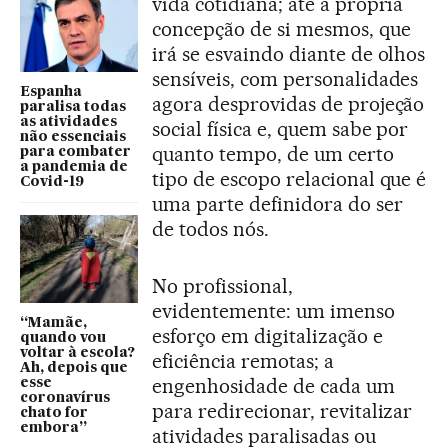
vida cotidiana; até a própria
concepção de si mesmos, que
irá se esvaindo diante de olhos
sensíveis, com personalidades
Espanha
agora desprovidas de projeção
paralisa todas
as atividades
social física e, quem sabe por
não essenciais
quanto tempo, de um certo
para combater
a pandemia de
tipo de escopo relacional que é
Covid-19
uma parte definidora do ser
de todos nós.
No profissional,
evidentemente: um imenso
“Mamãe,
esforço em digitalização e
quando vou
voltar à escola?
eficiência remotas; a
Ah, depois que
engenhosidade de cada um
esse
coronavírus
para redirecionar, revitalizar
chato for
embora”
atividades paralisadas ou