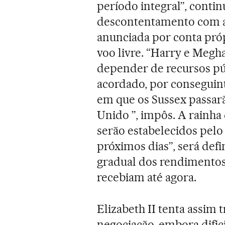
período integral”, conti
descontentamento com a 
anunciada por conta próp
voo livre. “Harry e Meg
depender de recursos púb
acordado, por conseguint
em que os Sussex passa
Unido ”, impôs. A rainha 
serão estabelecidos pelo
próximos dias”, será defi
gradual dos rendimentos
recebiam até agora.
Elizabeth II tenta assim
negociação, embora dific