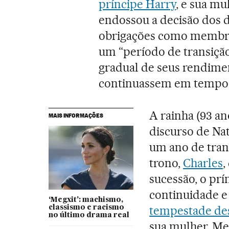
príncipe Harry
, e sua mu
endossou a decisão dos d
obrigações como membro
um “período de transiçã
gradual de seus rendime
continuassem em tempo i
A rainha (93 a
MAIS INFORMAÇÕES
discurso de Nat
um ano de tran
trono,
Charles
,
sucessão, o prí
continuidade e
‘Megxit’: machismo,
tempestade de
classismo e racismo
no último drama real
sua mulher, M