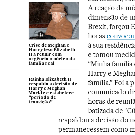
A reação da míd
dimensão de um
Brexit, forçou 
horas
convocou
à sua residênci
Crise de Meghan e
Harry leva Elizabeth
e tomou medida
II a reunir com
urgência o núcleo da
“Minha família
família real
Harry e Megha
Rainha Elizabeth II
família.” Foi 
respalda a decisão de
Harry e Meghan
comunicado div
Markle e estabelece
“período de
horas de reuniã
transição”
batizada de “C
respaldou a decisão do n
permanecessem como mem