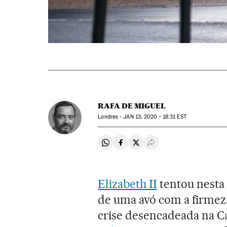
RAFA DE MIGUEL
Londres -
JAN
13, 2020 - 18:31
EST
Compartir en Whatsapp
Compartir en Facebook
Compartir en Twitter
Desplegar Redes Soci
Elizabeth II
tentou nesta
de uma avó com a firmez
crise desencadeada na C