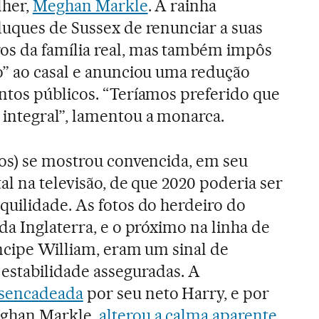
lher,
Meghan Markle
. A rainha
uques de Sussex de renunciar a suas
s da família real, mas também impôs
o” ao casal e anunciou uma redução
ntos públicos. “Teríamos preferido que
ntegral”, lamentou a monarca.
nos) se mostrou convencida, em seu
al na televisão, de que 2020 poderia ser
quilidade. As fotos do herdeiro do
 da Inglaterra, e o próximo na linha de
ncipe William, eram um sinal de
 estabilidade asseguradas. A
sencadeada
por seu neto Harry, e por
eghan Markle,
alterou a calma aparente
.