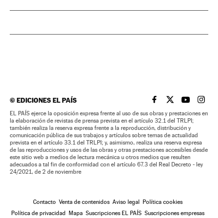
©
EDICIONES EL PAÍS
EL PAÍS BRASIL EN
EL PAÍS BRASI
EL PAÍS B
EL PA
EL PAÍS ejerce la oposición expresa frente al uso de sus obras y prestaciones en
la elaboración de revistas de prensa prevista en el artículo 32.1 del TRLPI;
también realiza la reserva expresa frente a la reproducción, distribución y
comunicación pública de sus trabajos y artículos sobre temas de actualidad
prevista en el artículo 33.1 del TRLPI; y, asimismo, realiza una reserva expresa
de las reproducciones y usos de las obras y otras prestaciones accesibles desde
este sitio web a medios de lectura mecánica u otros medios que resulten
adecuados a tal fin de conformidad con el artículo 67.3 del Real Decreto - ley
24/2021, de 2 de noviembre
Contacto
Venta de contenidos
Aviso legal
Política cookies
Política de privacidad
Mapa
Suscripciones EL PAÍS
Suscripciones empresas