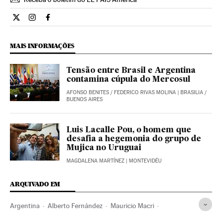
Internacional El País Brasil en Twitter
Internacional El País Brasil en Instagram
Internacional El País Brasil en Facebook
MAIS INFORMAÇÕES
Tensão entre Brasil e Argentina
contamina cúpula do Mercosul
AFONSO BENITES
/
FEDERICO RIVAS MOLINA
| BRASILIA /
BUENOS AIRES
Luis Lacalle Pou, o homem que
desafia a hegemonia do grupo de
Mujica no Uruguai
MAGDALENA MARTÍNEZ
| MONTEVIDÉU
ARQUIVADO EM
Argentina
Alberto Fernández
Mauricio Macri