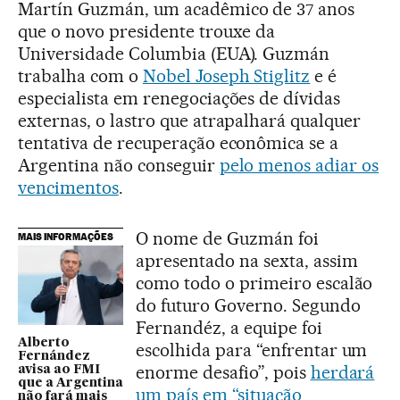
Martín Guzmán, um acadêmico de 37 anos
que o novo presidente trouxe da
Universidade Columbia (EUA). Guzmán
trabalha com o
Nobel Joseph Stiglitz
e é
especialista em renegociações de dívidas
externas, o lastro que atrapalhará qualquer
tentativa de recuperação econômica se a
Argentina não conseguir
pelo menos adiar os
vencimentos
.
O nome de Guzmán foi
MAIS INFORMAÇÕES
apresentado na sexta, assim
como todo o primeiro escalão
do futuro Governo. Segundo
Fernandéz, a equipe foi
Alberto
escolhida para “enfrentar um
Fernández
enorme desafio”, pois
herdará
avisa ao FMI
que a Argentina
um país em “situação
não fará mais