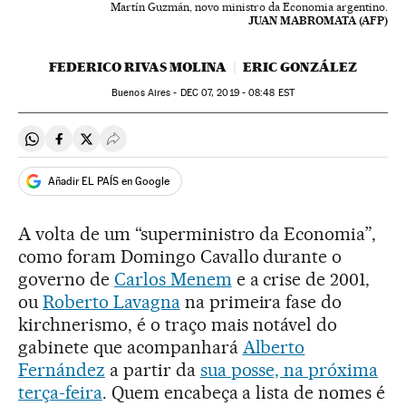
Martín Guzmán, novo ministro da Economia argentino.
JUAN MABROMATA (AFP)
FEDERICO RIVAS MOLINA
ERIC GONZÁLEZ
Buenos Aires -
DEC
07, 2019 - 08:48
EST
Compartir en Whatsapp
Compartir en Facebook
Compartir en Twitter
Desplegar Redes Sociales
Añadir EL PAÍS en Google
A volta de um “superministro da Economia”,
como foram Domingo Cavallo durante o
governo de
Carlos Menem
e a crise de 2001,
ou
Roberto Lavagna
na primeira fase do
kirchnerismo, é o traço mais notável do
gabinete que acompanhará
Alberto
Fernández
a partir da
sua posse, na próxima
terça-feira
. Quem encabeça a lista de nomes é