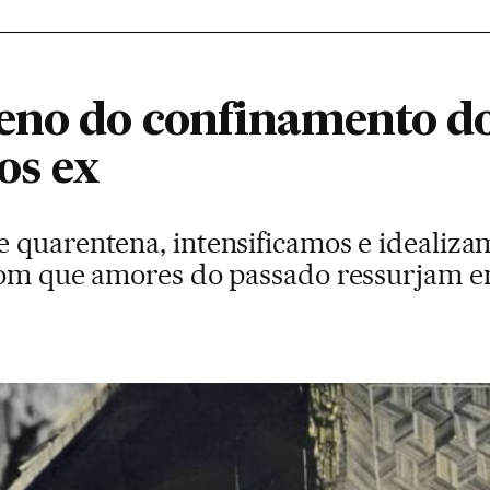
no do confinamento do
dos ex
 quarentena, intensificamos e idealiza
com que amores do passado ressurjam e