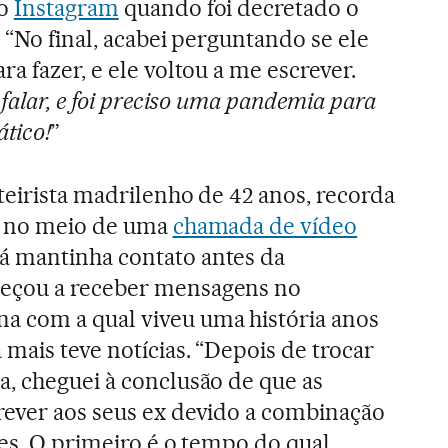
o
Instagram
quando foi decretado o
 “No final, acabei perguntando se ele
a fazer, e ele voltou a me escrever.
 falar, e foi preciso uma pandemia para
ático!
”
teirista madrilenho de 42 anos, recorda
va no meio de uma
chamada de vídeo
 mantinha contato antes da
eçou a receber mensagens no
 com a qual viveu uma história anos
mais teve notícias. “Depois de trocar
, cheguei à conclusão de que as
rever aos seus ex devido a combinação
res. O primeiro é o tempo do qual