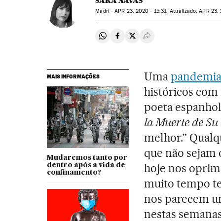
SARA NAVAS
Madri -
APR
23, 2020 - 15:31
atualizado:
APR
23, 
Compartir en Whatsapp
Compartir en Facebook
Compartir en Twitter
Desplegar Redes Soci
Uma
pandemi
MAIS INFORMAÇÕES
históricos com 
poeta espanho
la Muerte de Su
melhor.” Qualq
que não sejam
Mudaremos tanto por
hoje nos oprim
dentro após a vida de
confinamento?
muito tempo te
nos parecem um 
nestas semana