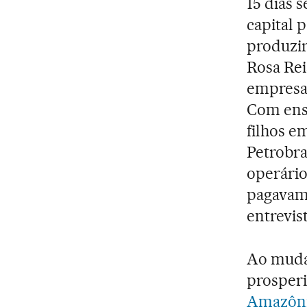
15 dias 
capital 
produzir
Rosa Rei
empresa 
Com ensi
filhos e
Petrobra
operário
pagavam 
entrevis
Ao mudar
prosperi
Amazôn