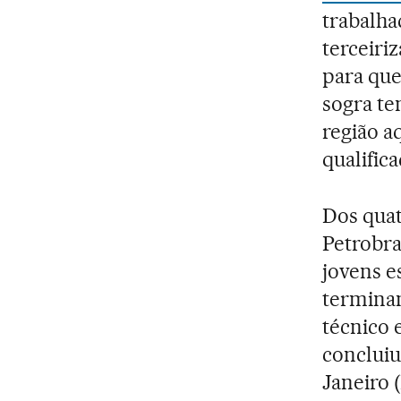
trabalha
terceiriz
para que
sogra te
região a
qualific
Dos quat
Petrobra
jovens e
terminan
técnico
concluiu
Janeiro 