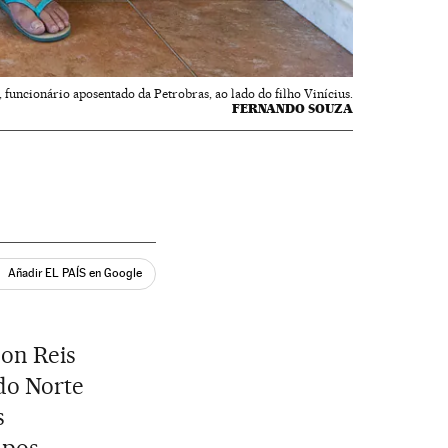
, funcionário aposentado da Petrobras, ao lado do filho Vinícius.
FERNANDO SOUZA
Añadir EL PAÍS en Google
son Reis
do Norte
s
mpos.