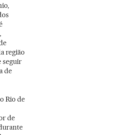
nio,
dos
é
,
ôde
a região
 seguir
ia de
o Rio de
or de
durante