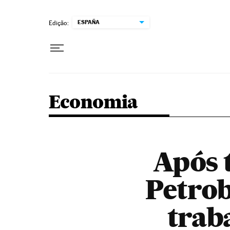
Pular para o conteúdo
ESPAÑA
Edição:
Economia
Após 
Petrob
trab