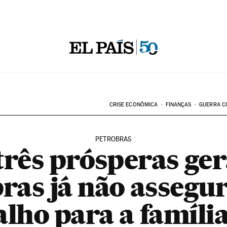
CRISE ECONÔMICA
FINANÇAS
GUERRA C
PETROBRAS
três prósperas ger
ras já não assegu
alho para a família