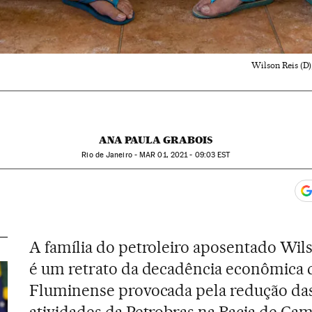
Wilson Reis (D)
ANA PAULA GRABOIS
Rio de Janeiro -
MAR
01, 2021 - 09:03
EST
app
acebook
n Twitter
gar Redes Sociales
A família do petroleiro aposentado Wil
é um retrato da decadência econômica 
Fluminense provocada pela redução da
atividades da Petrobras na Bacia de Ca