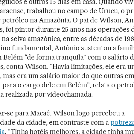
seguidos e outros 15 dias em casa. Quando viv
paraense, trabalhou no campo de Urucu, o pr
 petróleo na Amazônia. O pai de Wilson, An
s, foi pintor durante 25 anos nas operações 
na selva amazônica, entre as décadas de 196
no fundamental, Antônio sustentou a famíli
m Belém “de forma tranquila” com o salário 
s, conta Wilson. “Havia limitações, ele era 
, mas era um salário maior do que outras e
para o cargo dele em Belém”, relata o petro
ta realizada por videochamada.
-se para Macaé, Wilson logo percebeu a
dade da cidade, em contraste com a
pobrez
ia
. “Tinha hotéis melhores, a cidade tinha m