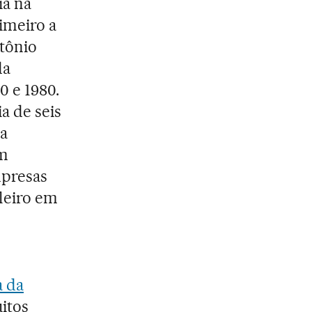
ia na
imeiro a
tônio
da
0 e 1980.
a de seis
da
um
mpresas
leiro em
a da
uitos