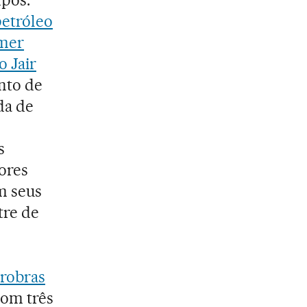
etróleo
mer
o Jair
onto de
da de
s
dores
m seus
tre de
trobras
com três