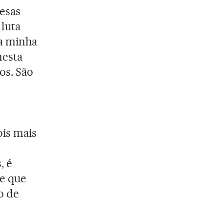
esas
 luta
da minha
nesta
os. São
ois mais
, é
e que
o de