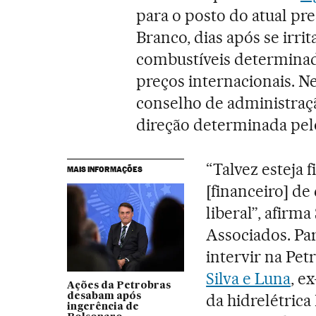
para o posto do atual pr
Branco, dias após se irr
combustíveis determinado
preços internacionais. Ne
conselho de administraçã
direção determinada pel
“Talvez esteja 
MAIS INFORMAÇÕES
[financeiro] d
liberal”, afirm
Associados. Par
intervir na Pe
Silva e Luna
, e
Ações da Petrobras
da hidrelétrica
desabam após
ingerência de