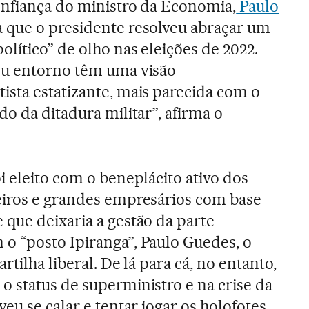
onfiança do ministro da Economia,
Paulo
a que o presidente resolveu abraçar um
lítico” de olho nas eleições de 2022.
eu entorno têm uma visão
ista estatizante, mais parecida com o
do da ditadura militar”, afirma o
i eleito com o beneplácito ativo dos
eiros e grandes empresários com base
que deixaria a gestão da parte
o “posto Ipiranga”, Paulo Guedes, o
rtilha liberal. De lá para cá, no entanto,
o status de superministro e na crise da
veu se calar e tentar jogar os holofotes