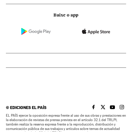
Baixe o app
©
EDICIONES EL PAÍS
EL PAÍS BRASIL EN
EL PAÍS BRASI
EL PAÍS B
EL PA
EL PAÍS ejerce la oposición expresa frente al uso de sus obras y prestaciones en
la elaboración de revistas de prensa prevista en el artículo 32.1 del TRLPI;
también realiza la reserva expresa frente a la reproducción, distribución y
comunicación pública de sus trabajos y artículos sobre temas de actualidad