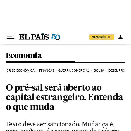
Pular para o conteúdo
SUSCRÍBETE
Economia
CRISE ECONÔMICA
FINANÇAS
GUERRA COMERCIAL
BOLSA
DESEMPREGO
O pré-sal será aberto ao
capital estrangeiro. Entenda
o que muda
Texto deve ser sancionado. Mudança é,