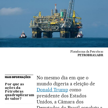
Plataforma da Petrobras
PETROBRAS/ABR
No mesmo dia em que o
MAIS INFORMAÇÕES
mundo digeria a eleição de
Por que as
ações da
Donald Trump
como
Petrobras
presidente dos Estados
quadruplicaram
de valor?
Unidos, a Câmara dos
Deputados do Brasil concluiu a