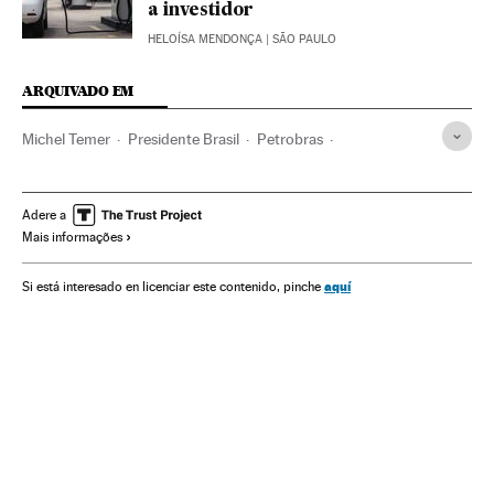
a investidor
HELOÍSA MENDONÇA
| SÃO PAULO
ARQUIVADO EM
Michel Temer
Presidente Brasil
Petrobras
Presidência Brasil
Petróleo
Governo Brasil
Brasil
Combustíveis fósseis
Governo
América do Sul
Adere a
Mais informações
América Latina
Combustíveis
Administração Estado
América
Empresas
Energia não renovável
Política
aquí
Si está interesado en licenciar este contenido, pinche
Administração pública
Economia
Fontes energia
Energia