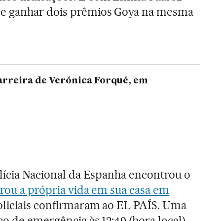
de ganhar dois prêmios Goya na mesma
carreira de Verónica Forqué, em
olícia Nacional da Espanha encontrou o
irou a própria vida em sua casa em
oliciais confirmaram ao EL PAÍS. Uma
ço de emergência às 12:49 (hora local)