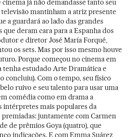
e cinema já não demandasse tanto seu
a televisão mantinham a atriz presente
que a guardará ao lado das grandes
es que deram cara para a Espanha dos
odutor e diretor José María Forqué,
ntou os sets. Mas por isso mesmo houve
 futuro. Porque começou no cinema em
a tenha estudado Arte Dramática e
o concluiu). Com o tempo, seu físico
abelo ruivo e seu talento para usar uma
o em comédia como em drama a
intérpretes mais populares da
s premiadas: juntamente com Carmen
rde de prêmios Goya (quatro), que
inco indicações. E com Emma Suárez