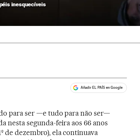
péis inesquecíveis
Añadir EL PAÍS en Google
ales
do para ser —e tudo para não ser—
da nesta segunda-feira aos 66 anos
º de dezembro), ela continuava