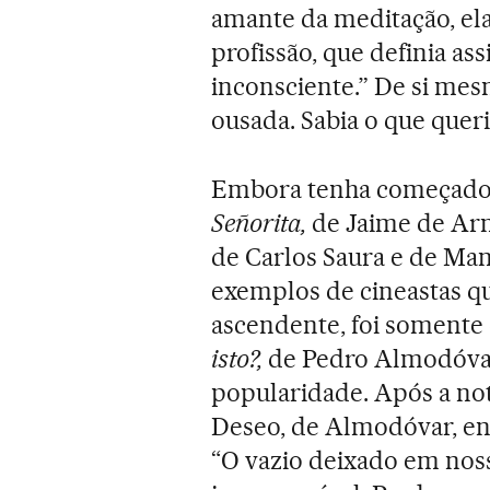
amante da meditação, ela
profissão, que definia as
inconsciente.” De si mesm
ousada. Sabia o que queri
Embora tenha começado
Señorita,
de Jaime de Armi
de Carlos Saura e de Man
exemplos de cineastas q
ascendente, foi somente
isto?,
de Pedro Almodóvar
popularidade. Após a not
Deseo, de Almodóvar, e
“O vazio deixado em noss