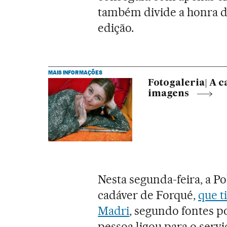
também divide a honra 
edição.
MAIS INFORMAÇÕES
Fotogaleria| A 
imagens
Nesta segunda-feira, a P
cadáver de Forqué,
que t
Madri
, segundo fontes p
pessoa ligou para o servi