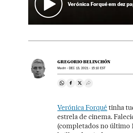
Verónica Forqué em dez pa
GREGORIO BELINCHÓN
Madri -
DEC
13, 2021 - 15:10
EST
Compartir en Whatsapp
Compartir en Facebook
Compartir en Twitter
Desplegar Redes Soci
Verónica Forqué
tinha tu
estrela de cinema. Faleci
(completados no último 1