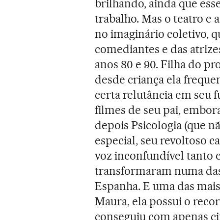
brilhando, ainda que ess
trabalho. Mas o teatro e 
no imaginário coletivo, 
comediantes e das atriz
anos 80 e 90. Filha do pr
desde criança ela freque
certa relutância em seu
filmes de seu pai, embor
depois Psicologia (que nã
especial, seu revoltoso c
voz inconfundível tant
transformaram numa das 
Espanha. E uma das mai
Maura, ela possui o reco
conseguiu com apenas c