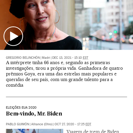
GREGORIO BELINCHÓN
|
Madri
|
DEC 13, 2021 - 15:10
EST
A intérprete tinha 66 anos e, segundo as primeiras
investigações, tirou a própria vida. Ganhadora de quatro
prêmios Goya, era uma das estrelas mais populares e
queridas de seu país, com um grande talento para a
comédia
ELEIÇÕES EUA 2020
Bem-vindo, Mr. Biden
PABLO GUIMÓN
|
Alliance (Ohio)
|
OCT 27, 2020 - 17:25
EDT
Viagem de trem de Biden