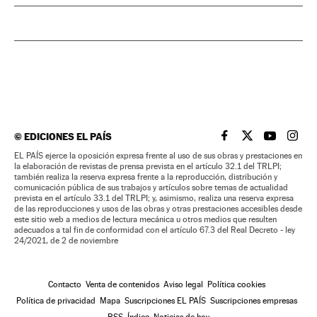
©
EDICIONES EL PAÍS
EL PAÍS BRASIL EN
EL PAÍS BRASI
EL PAÍS B
EL PA
EL PAÍS ejerce la oposición expresa frente al uso de sus obras y prestaciones en
la elaboración de revistas de prensa prevista en el artículo 32.1 del TRLPI;
también realiza la reserva expresa frente a la reproducción, distribución y
comunicación pública de sus trabajos y artículos sobre temas de actualidad
prevista en el artículo 33.1 del TRLPI; y, asimismo, realiza una reserva expresa
de las reproducciones y usos de las obras y otras prestaciones accesibles desde
este sitio web a medios de lectura mecánica u otros medios que resulten
adecuados a tal fin de conformidad con el artículo 67.3 del Real Decreto - ley
24/2021, de 2 de noviembre
Contacto
Venta de contenidos
Aviso legal
Política cookies
Política de privacidad
Mapa
Suscripciones EL PAÍS
Suscripciones empresas
RSS
Índice
Noticias de hoy