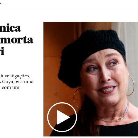
nica
 morta
i
 investigações,
s Goya, era uma
s, com um