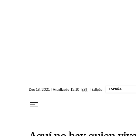
Pular para o conteúdo
ESPAÑA
Dec 13, 2021
|
Atualizado 15:10
EST
|
Edição:
Aquí no hay quien viv