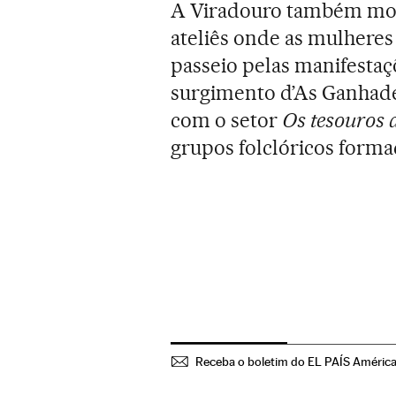
A Viradouro também most
ateliês onde as mulheres
passeio pelas manifestaç
surgimento d’As Ganhadei
com o setor
Os tesouros d
grupos folclóricos form
Receba o boletim do EL PAÍS Améric