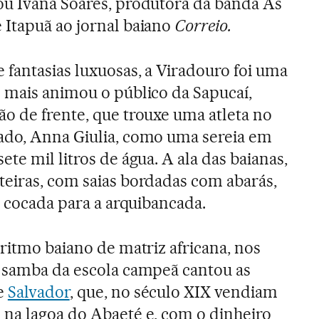
ou Ivana Soares, produtora da banda As
 Itapuã ao jornal baiano
Correio.
 fantasias luxuosas, a Viradouro foi uma
e mais animou o público da Sapucaí,
o de frente, que trouxe uma atleta no
ado, Anna Giulia, como uma sereia em
ete mil litros de água. A ala das baianas,
eiras, com saias bordadas com abarás,
u cocada para a arquibancada.
ritmo baiano de matriz africana, nos
o samba da escola campeã cantou as
e
Salvador
, que, no século XIX vendiam
na lagoa do Abaeté e, com o dinheiro