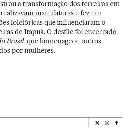
rou a transformação dos terreiros em
 realizavam manufaturas e fez um
ões folclóricas que influenciaram o
ras de Itapuã. O desfile foi encerrado
o Brasil
, que homenageou outros
ados por mulheres.
a
Cultura El País Bra
Cultura El Pa
Cultura 