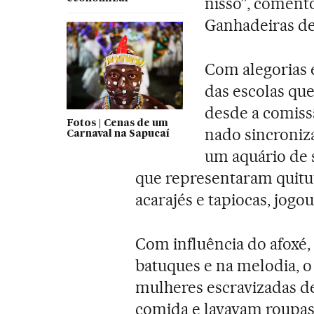
nisso”, coment
Ganhadeiras de
Com alegorias e
das escolas qu
desde a comissã
Fotos | Cenas de um
nado sincroniz
Carnaval na Sapucaí
um aquário de s
que representaram quitut
acarajés e tapiocas, jogo
Com influência do afoxé, 
batuques e na melodia, 
mulheres escravizadas d
comida e lavavam roupas 