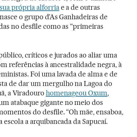
a própria alforria
e a de outras
 nasce o grupo d’As Ganhadeiras de
adas no desfile como as “primeiras
blico, críticos e jurados ao aliar uma
com referências à ancestralidade negra, à
eministas. Foi uma lavada de alma e de
sta de dar um mergulho na Lagoa do
uã, a Viradouro
homenageou Oxum
,
um atabaque gigante no meio dos
momentos do desfile. “Oh mãe, ensaboa,
a escola a arquibancada da Sapucaí.