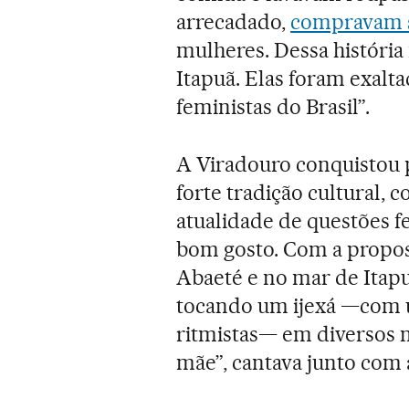
arrecadado,
compravam su
mulheres. Dessa história
Itapuã. Elas foram exalt
feministas do Brasil”.
A Viradouro conquistou pú
forte tradição cultural, 
atualidade de questões f
bom gosto. Com a propo
Abaeté e no mar de Itap
tocando um ijexá —com 
ritmistas— em diversos 
mãe”, cantava junto com 