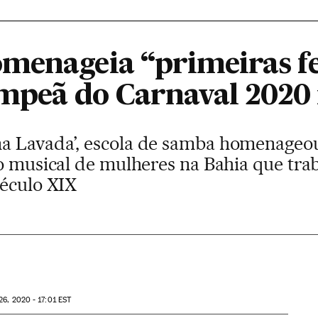
menageia “primeiras f
campeã do Carnaval 2020
a Lavada’, escola de samba homenageo
po musical de mulheres na Bahia que tr
século XIX
26, 2020 - 17:01
EST