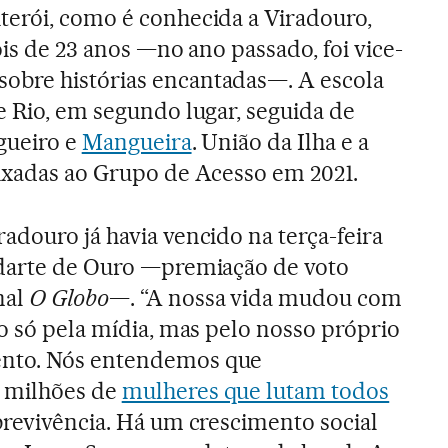
terói, como é conhecida a Viradouro,
pois de 23 anos —no ano passado, foi vice-
bre histórias encantadas—. A escola
e Rio, em segundo lugar, seguida de
lgueiro e
Mangueira
. União da Ilha e a
ixadas ao Grupo de Acesso em 2021.
adouro já havia vencido na terça-feira
ndarte de Ouro —premiação de voto
nal
O Globo
—. “A nossa vida mudou com
ão só pela mídia, mas pelo nosso próprio
nto. Nós entendemos que
 milhões de
mulheres que lutam todos
revivência. Há um crescimento social