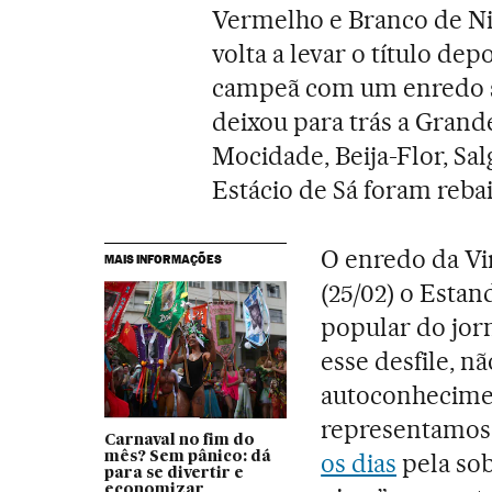
Vermelho e Branco de Ni
volta a levar o título de
campeã com um enredo so
deixou para trás a Grand
Mocidade, Beija-Flor, Sa
Estácio de Sá foram reba
O enredo da Vir
MAIS INFORMAÇÕES
(25/02) o Esta
popular do jor
esse desfile, n
autoconhecime
representamos
Carnaval no fim do
os dias
pela sob
mês? Sem pânico: dá
para se divertir e
economizar