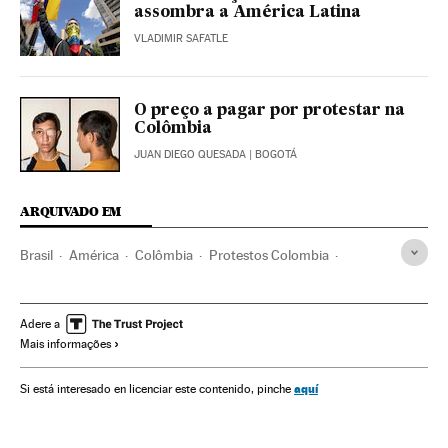
assombra a América Latina
VLADIMIR SAFATLE
O preço a pagar por protestar na
Colômbia
JUAN DIEGO QUESADA
| BOGOTÁ
ARQUIVADO EM
Brasil
América
Colômbia
Protestos Colombia
Iván Duque Márquez
Protestos sociais
América Latina
Sociedade
Adere a
Mais informações
aquí
Si está interesado en licenciar este contenido, pinche