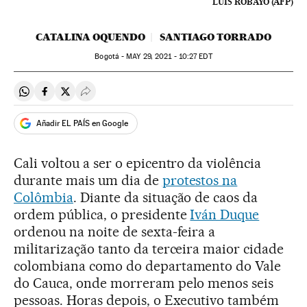
LUIS ROBAYO (AFP)
CATALINA OQUENDO
SANTIAGO TORRADO
Bogotá -
MAY
29, 2021 - 10:27
EDT
Compartir en Whatsapp
Compartir en Facebook
Compartir en Twitter
Desplegar Redes Sociales
Añadir EL PAÍS en Google
Cali voltou a ser o epicentro da violência
durante mais um dia de
protestos na
Colômbia
. Diante da situação de caos da
ordem pública, o presidente
Iván Duque
ordenou na noite de sexta-feira a
militarização tanto da terceira maior cidade
colombiana como do departamento do Vale
do Cauca, onde morreram pelo menos seis
pessoas. Horas depois, o Executivo também