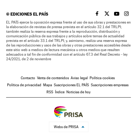
©
EDICIONES EL PAÍS
EL PAÍS BRASIL EN
EL PAÍS BRASI
EL PAÍS B
EL PA
EL PAÍS ejerce la oposición expresa frente al uso de sus obras y prestaciones en
la elaboración de revistas de prensa prevista en el artículo 32.1 del TRLPI;
también realiza la reserva expresa frente a la reproducción, distribución y
comunicación pública de sus trabajos y artículos sobre temas de actualidad
prevista en el artículo 33.1 del TRLPI; y, asimismo, realiza una reserva expresa
de las reproducciones y usos de las obras y otras prestaciones accesibles desde
este sitio web a medios de lectura mecánica u otros medios que resulten
adecuados a tal fin de conformidad con el artículo 67.3 del Real Decreto - ley
24/2021, de 2 de noviembre
Contacto
Venta de contenidos
Aviso legal
Política cookies
Política de privacidad
Mapa
Suscripciones EL PAÍS
Suscripciones empresas
RSS
Índice
Noticias de hoy
Webs de PRISA