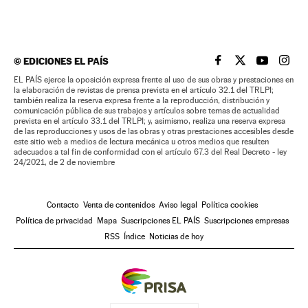
©
EDICIONES EL PAÍS
EL PAÍS BRASIL EN
EL PAÍS BRASI
EL PAÍS B
EL PA
EL PAÍS ejerce la oposición expresa frente al uso de sus obras y prestaciones en
la elaboración de revistas de prensa prevista en el artículo 32.1 del TRLPI;
también realiza la reserva expresa frente a la reproducción, distribución y
comunicación pública de sus trabajos y artículos sobre temas de actualidad
prevista en el artículo 33.1 del TRLPI; y, asimismo, realiza una reserva expresa
de las reproducciones y usos de las obras y otras prestaciones accesibles desde
este sitio web a medios de lectura mecánica u otros medios que resulten
adecuados a tal fin de conformidad con el artículo 67.3 del Real Decreto - ley
24/2021, de 2 de noviembre
Contacto
Venta de contenidos
Aviso legal
Política cookies
Política de privacidad
Mapa
Suscripciones EL PAÍS
Suscripciones empresas
RSS
Índice
Noticias de hoy