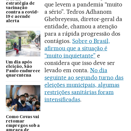
que levem a pandemia “muito
estratégia de
vacinação
a sério”. Tedros Adhanom
contra a covid-
19 e acende
Ghebreyesus, diretor-geral da
alerta
entidade, chamou a atenção
para a rápida progressão dos
contágios.
Sobre o Brasil,
afirmou que a situação é
“muito inquietante”
e
considera que isso deve ser
Um dia após
eleição, São
levado em conta.
No dia
Paulo endurece
quarentena
seguinte ao segundo turno das
eleições municipais, algumas
restrições sanitárias foram
intensificadas
.
Como Covas vai
retomar
empregos sob a
ameaça de