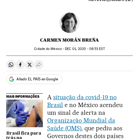
CARMEN MORÁN BREÑA
Cidade do México -
DEC
01, 2020 - 08:53
EST
Compartir en Whatsapp
Compartir en Facebook
Compartir en Twitter
Desplegar Redes Sociales
Añadir EL PAÍS en Google
A
situação da covid-19 no
MAIS INFORMAÇÕES
Brasil
e no México acendeu
um sinal de alerta na
Organização Mundial da
Saúde (OMS)
, que pediu aos
Brasil fica para
Governos destes dois países
trás na