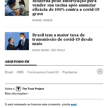
Moderna pede autorização para
vender sua vacina após anunciar
eficácia de 100% contra a covid-19
grave
MANUEL ANSEDE
Brasil tem a maior taxa de
transmissão de covid-19 desde
maio
DIOGO MAGRI
| SÃO PAULO
ARQUIVADO EM
Brasil
OMS
Coronavirus Covid-19
Pandemia
Coronavirus
Doenças infecciosas
Doenças respiratórias
Ministério Saúde
México
Adere a
Mais informações
aquí
Si está interesado en licenciar este contenido, pinche