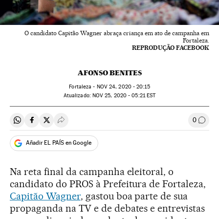
O candidato Capitão Wagner abraça criança em ato de campanha em
Fortaleza.
REPRODUÇÃO FACEBOOK
AFONSO BENITES
Fortaleza -
NOV
24, 2020 - 20:15
atualizado:
NOV
25, 2020 - 05:21
EST
0
Compartir en Whatsapp
Compartir en Facebook
Compartir en Twitter
Desplegar Redes Sociales
Comen
Añadir EL PAÍS en Google
Na reta final da campanha eleitoral, o
candidato do PROS à Prefeitura de Fortaleza,
Capitão Wagner
, gastou boa parte de sua
propaganda na TV e de debates e entrevistas