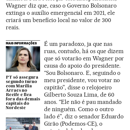
Wagner diz que, caso o Governo Bolsonaro
extinga o auxílio emergencial em 2021, ele
criará um benefício local no valor de 300
reais.
É um paradoxo, ja que nas
MAIS INFORMAÇÕES
ruas, contudo, há os que dizem
que só votarão em Wagner por
causa do apoio do presidente.
“Sou Bolsonaro. E, seguindo o
PT só assegura
meu presidente, vou votar no
segundo turno
capitão”, disse o relojoeiro
com Marília
Arraes no
Gilberto Souza Lima, de 60
Recife e fica
fora das demais
anos. “Ele não é pau mandado
capitais do
de ninguém. Como o outro
Nordeste
lado é”, diz o senador Eduardo
Girão (Podemos-CE), o