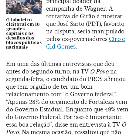
principal doador da
campanha de Wagner. A
tentativa de Girão é mostrar
O tabuleiro
que José Sarto (PDT), favorito
eleitoral em 10
grandes
na disputa, seria manipulado
capitais e os
pelos ex-governadores
Ciro e
desafios dos
blocos políticos
Cid Gomes
.
nacionais
Em uma das últimas entrevistas que deu
antes do segundo turno, na TV
O Povo
na
segunda-feira, o candidato do PROS afirmou
que tem orgulho de ter um bom
relacionamento com “o Governo federal”.
“Apenas 28% do orçamento de Fortaleza vem
do Governo Estadual. Enquanto que 49% vem
do Governo Federal. Por isso é importante
essa boa relação”, disse em entrevista à TV
O
Povo
. Na mesma ocasião, ressaltou que não