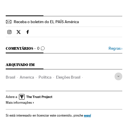
Receba o boletim do EL PAÍS América
Brasil El País Brasil en Instagram
Brasil El País Brasil en Twitter
Brasil El País Brasil en Facebook
COMENTÁRIOS
Regras
›
COMENTÁRIOS
0
ARQUIVADO EM
Brasil
America
Política
Eleições Brasil
Eleições municipais 2020
Eleições
Jair Bolsonaro
Ciro Gomes
Fortaleza
Ceará
Adere a
Mais informações
aquí
Si está interesado en licenciar este contenido, pinche