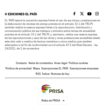
©
EDICIONES EL PAÍS
EL PAÍS BRASIL EN
EL PAÍS BRASI
EL PAÍS B
EL PA
EL PAÍS ejerce la oposición expresa frente al uso de sus obras y prestaciones en
la elaboración de revistas de prensa prevista en el artículo 32.1 del TRLPI;
también realiza la reserva expresa frente a la reproducción, distribución y
comunicación pública de sus trabajos y artículos sobre temas de actualidad
prevista en el artículo 33.1 del TRLPI; y, asimismo, realiza una reserva expresa
de las reproducciones y usos de las obras y otras prestaciones accesibles desde
este sitio web a medios de lectura mecánica u otros medios que resulten
adecuados a tal fin de conformidad con el artículo 67.3 del Real Decreto - ley
24/2021, de 2 de noviembre
Contacto
Venta de contenidos
Aviso legal
Política cookies
Política de privacidad
Mapa
Suscripciones EL PAÍS
Suscripciones empresas
RSS
Índice
Noticias de hoy
Webs de PRISA