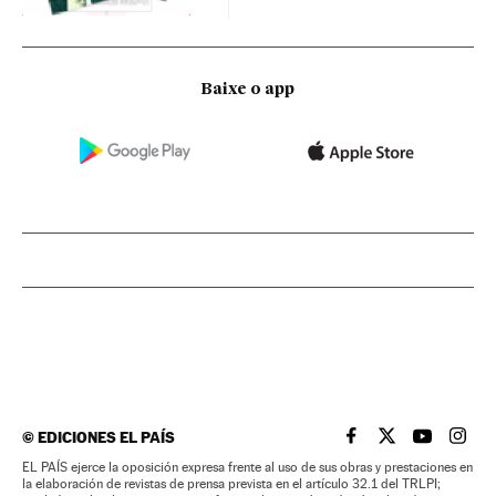
Baixe o app
©
EDICIONES EL PAÍS
EL PAÍS BRASIL EN
EL PAÍS BRASI
EL PAÍS B
EL PA
EL PAÍS ejerce la oposición expresa frente al uso de sus obras y prestaciones en
la elaboración de revistas de prensa prevista en el artículo 32.1 del TRLPI;