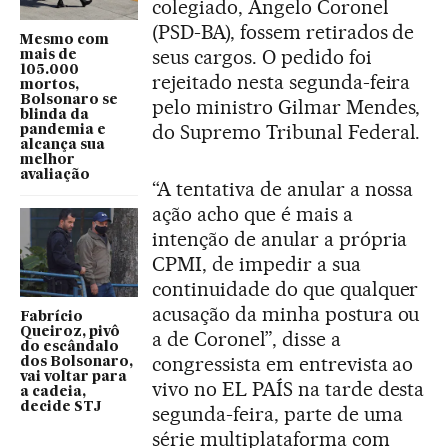
colegiado, Ângelo Coronel
(PSD-BA), fossem retirados de
Mesmo com
seus cargos. O pedido foi
mais de
105.000
rejeitado nesta segunda-feira
mortos,
Bolsonaro se
pelo ministro Gilmar Mendes,
blinda da
do Supremo Tribunal Federal.
pandemia e
alcança sua
melhor
avaliação
“A tentativa de anular a nossa
ação acho que é mais a
intenção de anular a própria
CPMI, de impedir a sua
continuidade do que qualquer
acusação da minha postura ou
Fabrício
Queiroz, pivô
a de Coronel”, disse a
do escândalo
congressista em entrevista ao
dos Bolsonaro,
vai voltar para
vivo no EL PAÍS na tarde desta
a cadeia,
decide STJ
segunda-feira, parte de uma
série multiplataforma com