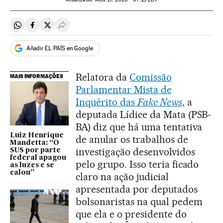
Compartir en Whatsapp
Compartir en Facebook
Compartir en Twitter
Desplegar Redes Sociales
Añadir EL PAÍS en Google
Relatora da
Comissão
MAIS INFORMAÇÕES
Parlamentar Mista de
Inquérito das
Fake News
, a
deputada Lídice da Mata (PSB-
BA) diz que há uma tentativa
Luiz Henrique
de anular os trabalhos de
Mandetta: “O
investigação desenvolvidos
SUS por parte
federal apagou
pelo grupo. Isso teria ficado
as luzes e se
calou”
claro na ação judicial
apresentada por deputados
bolsonaristas na qual pedem
que ela e o presidente do