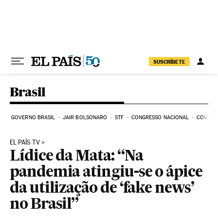
Pular para o conteúdo
SUSCRÍBETE
Brasil
GOVERNO BRASIL
JAIR BOLSONARO
STF
CONGRESSO NACIONAL
COVID-1
EL PAÍS TV
Lídice da Mata: “Na
pandemia atingiu-se o ápice
da utilização de ‘fake news’
no Brasil”