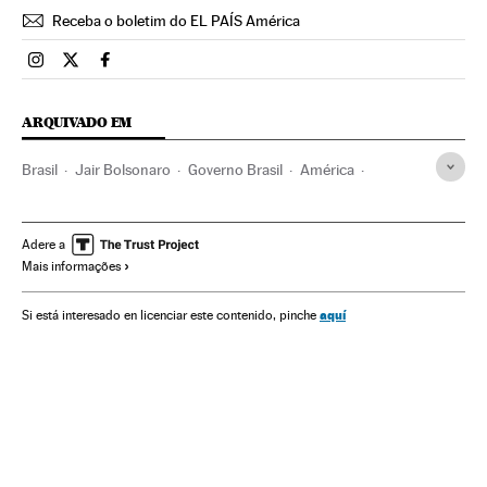
Receba o boletim do EL PAÍS América
Brasil El País Brasil en Instagram
Brasil El País Brasil en Twitter
Brasil El País Brasil en Facebook
ARQUIVADO EM
Brasil
Jair Bolsonaro
Governo Brasil
América
Governo
Presidente Brasil
Presidência Brasil
El País
Câmara Deputados
CPI
Brasília
Adere a
Mais informações
aquí
Si está interesado en licenciar este contenido, pinche