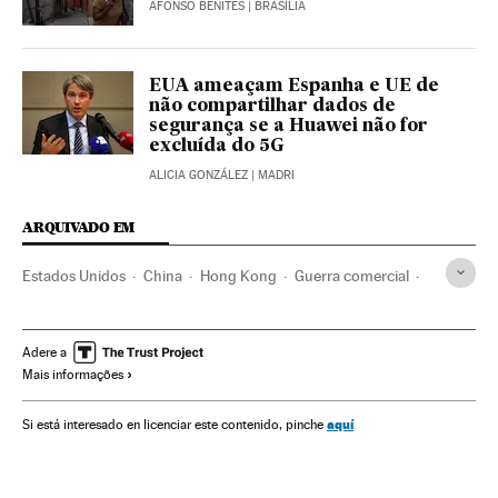
AFONSO BENITES
| BRASÍLIA
EUA ameaçam Espanha e UE de
não compartilhar dados de
segurança se a Huawei não for
excluída do 5G
ALICIA GONZÁLEZ
| MADRI
ARQUIVADO EM
Estados Unidos
China
Hong Kong
Guerra comercial
América
Coronavirus
Crisis económica coronavirus covid-19
Huawei
Adere a
Mais informações
Xi Jinping
Donald Trump
aquí
Si está interesado en licenciar este contenido, pinche