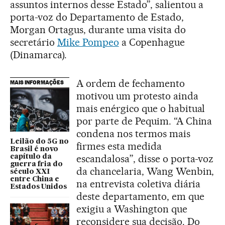
assuntos internos desse Estado”, salientou a
porta-voz do Departamento de Estado,
Morgan Ortagus, durante uma visita do
secretário
Mike Pompeo
a Copenhague
(Dinamarca).
A ordem de fechamento
MAIS INFORMAÇÕES
motivou um protesto ainda
mais enérgico que o habitual
por parte de Pequim. “A China
condena nos termos mais
Leilão do 5G no
firmes esta medida
Brasil é novo
escandalosa”, disse o porta-voz
capítulo da
guerra fria do
da chancelaria, Wang Wenbin,
século XXI
entre China e
na entrevista coletiva diária
Estados Unidos
deste departamento, em que
exigiu a Washington que
reconsidere sua decisão. Do