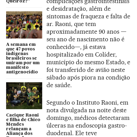
complicações gastrointestinais
Queiroz?”
e desidratação, além de
sintomas de fraqueza e falta de
ar. Raoni, que tem
aproximadamente 90 anos —
seu ano de nascimento não é
A semana em
conhecido—, já estava
que 47 povos
hospitalizado em Colíder,
indígenas
brasileiros se
município do mesmo Estado, e
uniram por um
manifesto
foi transferido de avião neste
antigenocídio
sábado após piora na condição
de saúde.
Segundo o Instituto Raoni, em
nota divulgada na noite deste
Cacique Raoni
domingo, médicos detectaram
e filha de Chico
úlceras na endoscopia gastro-
Mendes
relançam a
duodenal. Ele teve
Aliança dos