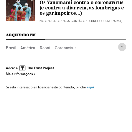
Os Yanomami contra o coronavírus
(e contra a diarreia, as lombrigas e
os garimpeiros...)
NAIARA GALARRAGA GORTÁZAR
| SURUCUCU (RORAIMA)
ARQUIVADO EM
Brasil
América
Raoni
Coronavirus
Coronavirus Covid-19
Jair Bolsonaro
Indígenas
Prêmios Nobel
Desmatamento
Amazônia
Adere a
Mais informações
Mato Grosso
Sting
Ativismo
Nobel da Paz
aquí
Si está interesado en licenciar este contenido, pinche