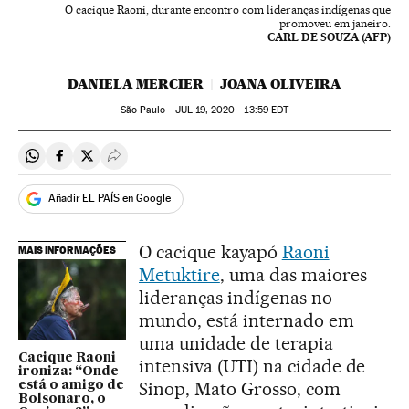
O cacique Raoni, durante encontro com lideranças indígenas que
promoveu em janeiro.
CARL DE SOUZA (AFP)
DANIELA MERCIER
JOANA OLIVEIRA
São Paulo -
JUL
19, 2020 - 13:59
EDT
Compartir en Whatsapp
Compartir en Facebook
Compartir en Twitter
Desplegar Redes Sociales
Añadir EL PAÍS en Google
O cacique kayapó
Raoni
MAIS INFORMAÇÕES
Metuktire
, uma das maiores
lideranças indígenas no
mundo, está internado em
uma unidade de terapia
Cacique Raoni
intensiva (UTI) na cidade de
ironiza: “Onde
Sinop, Mato Grosso, com
está o amigo de
Bolsonaro, o