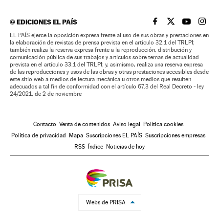
©
EDICIONES EL PAÍS
EL PAÍS BRASIL EN
EL PAÍS BRASI
EL PAÍS B
EL PA
EL PAÍS ejerce la oposición expresa frente al uso de sus obras y prestaciones en
la elaboración de revistas de prensa prevista en el artículo 32.1 del TRLPI;
también realiza la reserva expresa frente a la reproducción, distribución y
comunicación pública de sus trabajos y artículos sobre temas de actualidad
prevista en el artículo 33.1 del TRLPI; y, asimismo, realiza una reserva expresa
de las reproducciones y usos de las obras y otras prestaciones accesibles desde
este sitio web a medios de lectura mecánica u otros medios que resulten
adecuados a tal fin de conformidad con el artículo 67.3 del Real Decreto - ley
24/2021, de 2 de noviembre
Contacto
Venta de contenidos
Aviso legal
Política cookies
Política de privacidad
Mapa
Suscripciones EL PAÍS
Suscripciones empresas
RSS
Índice
Noticias de hoy
Webs de PRISA