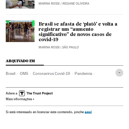
MARINA ROSSI
/
REGIANE OLIVEIRA
Brasil se afasta de ‘platô' e volta a
registrar um “aumento
significativo” de novos casos de
covid-19
MARINA ROSSI
| SÃO PAULO
ARQUIVADO EM
Brasil
OMS
Coronavirus Covid-19
Pandemia
Coronavirus
Doenças infecciosas
Doenças respiratórias
Ministério Saúde
São Paulo
Bruno Covas
Adere a
Mais informações
João Doria Júnior
Quarentena
aquí
Si está interesado en licenciar este contenido, pinche