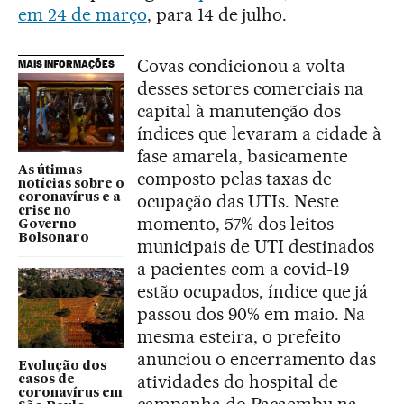
em 24 de março
, para 14 de julho.
Covas condicionou a volta
MAIS INFORMAÇÕES
desses setores comerciais na
capital à manutenção dos
índices que levaram a cidade à
fase amarela, basicamente
As útimas
composto pelas taxas de
notícias sobre o
ocupação das UTIs. Neste
coronavírus e a
crise no
momento, 57% dos leitos
Governo
Bolsonaro
municipais de UTI destinados
a pacientes com a covid-19
estão ocupados, índice que já
passou dos 90% em maio. Na
mesma esteira, o prefeito
anunciou o encerramento das
Evolução dos
atividades do hospital de
casos de
coronavírus em
campanha do Pacaembu na