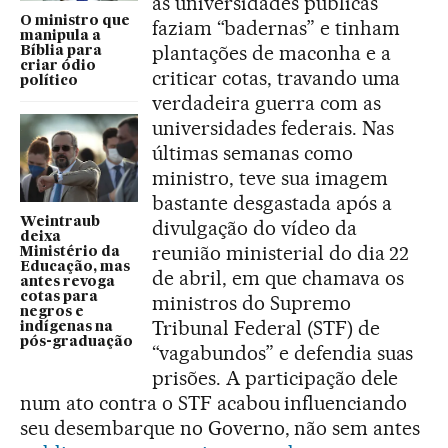
as universidades públicas
O ministro que
faziam “badernas” e tinham
manipula a
plantações de maconha e a
Bíblia para
criar ódio
criticar cotas, travando uma
político
verdadeira guerra com as
universidades federais. Nas
últimas semanas como
ministro, teve sua imagem
bastante desgastada após a
Weintraub
divulgação do vídeo da
deixa
reunião ministerial do dia 22
Ministério da
Educação, mas
de abril, em que chamava os
antes revoga
cotas para
ministros do Supremo
negros e
Tribunal Federal (STF) de
indígenas na
pós-graduação
“vagabundos” e defendia suas
prisões. A participação dele
num ato contra o STF acabou influenciando
seu desembarque no Governo, não sem antes