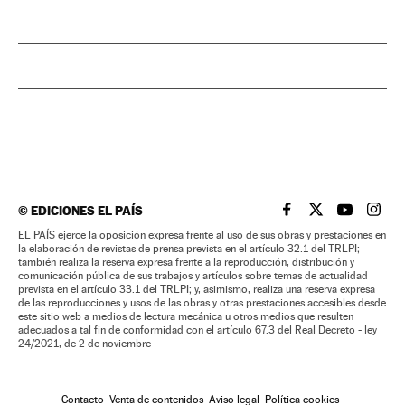
©
EDICIONES EL PAÍS
EL PAÍS BRASIL EN
EL PAÍS BRASI
EL PAÍS B
EL PA
EL PAÍS ejerce la oposición expresa frente al uso de sus obras y prestaciones en
la elaboración de revistas de prensa prevista en el artículo 32.1 del TRLPI;
también realiza la reserva expresa frente a la reproducción, distribución y
comunicación pública de sus trabajos y artículos sobre temas de actualidad
prevista en el artículo 33.1 del TRLPI; y, asimismo, realiza una reserva expresa
de las reproducciones y usos de las obras y otras prestaciones accesibles desde
este sitio web a medios de lectura mecánica u otros medios que resulten
adecuados a tal fin de conformidad con el artículo 67.3 del Real Decreto - ley
24/2021, de 2 de noviembre
Contacto
Venta de contenidos
Aviso legal
Política cookies