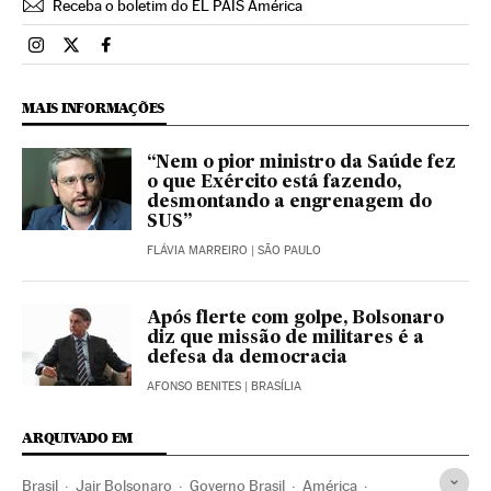
Receba o boletim do EL PAÍS América
Brasil El País Brasil en Instagram
Brasil El País Brasil en Twitter
Brasil El País Brasil en Facebook
MAIS INFORMAÇÕES
“Nem o pior ministro da Saúde fez
o que Exército está fazendo,
desmontando a engrenagem do
SUS”
FLÁVIA MARREIRO
| SÃO PAULO
Após flerte com golpe, Bolsonaro
diz que missão de militares é a
defesa da democracia
AFONSO BENITES
| BRASÍLIA
ARQUIVADO EM
Brasil
Jair Bolsonaro
Governo Brasil
América