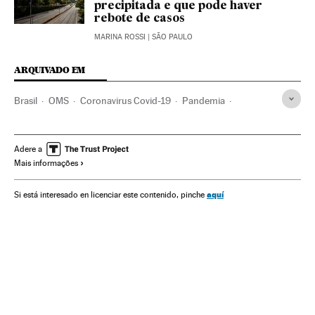
precipitada e que pode haver
rebote de casos
MARINA ROSSI
| SÃO PAULO
ARQUIVADO EM
Brasil
OMS
Coronavirus Covid-19
Pandemia
Coronavirus
Doenças infecciosas
Doenças respiratórias
ONG
Voluntariado
Voluntarios
Adere a
Mais informações
aquí
Si está interesado en licenciar este contenido, pinche