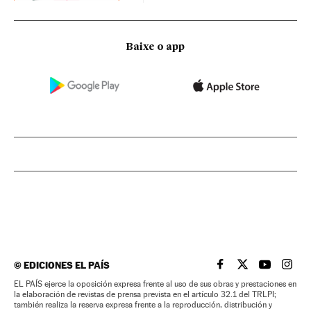
Baixe o app
©
EDICIONES EL PAÍS
EL PAÍS BRASIL EN
EL PAÍS BRASI
EL PAÍS B
EL PA
EL PAÍS ejerce la oposición expresa frente al uso de sus obras y prestaciones en
la elaboración de revistas de prensa prevista en el artículo 32.1 del TRLPI;
también realiza la reserva expresa frente a la reproducción, distribución y