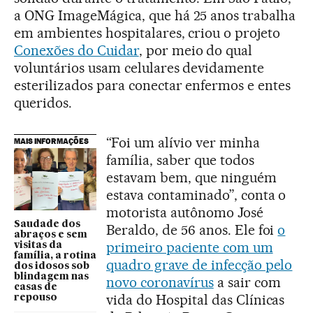
a ONG ImageMágica, que há 25 anos trabalha
em ambientes hospitalares, criou o projeto
Conexões do Cuidar
, por meio do qual
voluntários usam celulares devidamente
esterilizados para conectar enfermos e entes
queridos.
“Foi um alívio ver minha
MAIS INFORMAÇÕES
família, saber que todos
estavam bem, que ninguém
estava contaminado”, conta o
motorista autônomo José
Saudade dos
Beraldo, de 56 anos. Ele foi
o
abraços e sem
primeiro paciente com um
visitas da
família, a rotina
quadro grave de infecção pelo
dos idosos sob
blindagem nas
novo coronavírus
a sair com
casas de
vida do Hospital das Clínicas
repouso