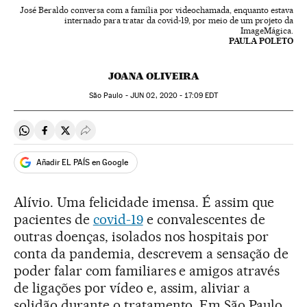
José Beraldo conversa com a família por videochamada, enquanto estava
internado para tratar da covid-19, por meio de um projeto da
ImageMágica.
PAULA POLETO
JOANA OLIVEIRA
São Paulo -
JUN
02, 2020 - 17:09
EDT
Compartir en Whatsapp
Compartir en Facebook
Compartir en Twitter
Desplegar Redes Sociales
Añadir EL PAÍS en Google
Alívio. Uma felicidade imensa. É assim que
pacientes de
covid-19
e convalescentes de
outras doenças, isolados nos hospitais por
conta da pandemia, descrevem a sensação de
poder falar com familiares e amigos através
de ligações por vídeo e, assim, aliviar a
solidão durante o tratamento. Em São Paulo,