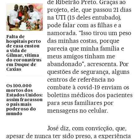
de Ribeirão Preto. Graças ao
projeto, ele, que passou 21 dias
na UTI (15 deles entubado),
pode falar com as filhas e a
namorada. “Isso tirou um peso
Falta de
das minhas costas, porque
hospitais perto
de casa custou
parecia que minha família e
a vida de
meus amigos tinham me
Gilmar, vítima
do coronavírus
abandonado", acrescenta. Por
em Duque de
Caxias
questões de segurança, alguns
centros de referência no
combate à covid-19 enviam os
Os 100.000
mortos dos
boletins médicos dos pacientes
Estados Unidos:
assim fracassou
para seus familiares por
o país mais
mensagens no celular.
poderoso do
mundo
José diz, com convicção, que,
apesar de nunca ter sido preso, a experiência