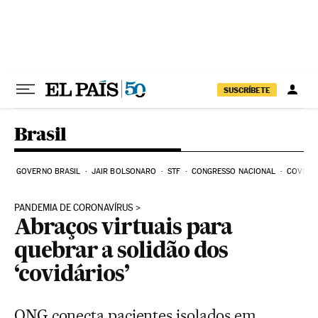
Pular para o conteúdo
SUSCRÍBETE
Brasil
GOVERNO BRASIL
JAIR BOLSONARO
STF
CONGRESSO NACIONAL
COVID-1
PANDEMIA DE CORONAVÍRUS
Abraços virtuais para
quebrar a solidão dos
‘covidários’
ONG conecta pacientes isolados em