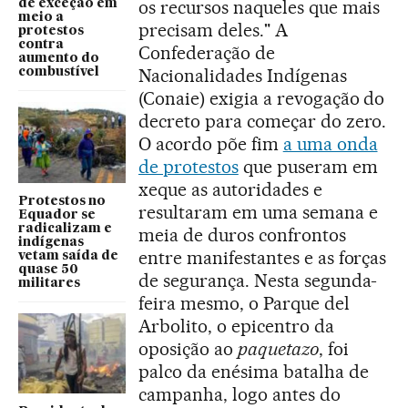
os recursos naqueles que mais
de exceção em
meio a
precisam deles." A
protestos
contra
Confederação de
aumento do
Nacionalidades Indígenas
combustível
(Conaie) exigia a revogação do
decreto para começar do zero.
O acordo põe fim
a uma onda
de protestos
que puseram em
xeque as autoridades e
Protestos no
resultaram em uma semana e
Equador se
radicalizam e
meia de duros confrontos
indígenas
entre manifestantes e as forças
vetam saída de
quase 50
de segurança. Nesta segunda-
militares
feira mesmo, o Parque del
Arbolito, o epicentro da
oposição ao
paquetazo
, foi
palco da enésima batalha de
campanha, logo antes do