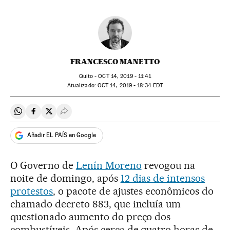
FRANCESCO MANETTO
Quito -
OCT
14, 2019 - 11:41
atualizado:
OCT
14, 2019 - 18:34
EDT
Compartir en Whatsapp
Compartir en Facebook
Compartir en Twitter
Desplegar Redes Sociales
Añadir EL PAÍS en Google
O Governo de
Lenín Moreno
revogou na
noite de domingo, após
12 dias de intensos
protestos
, o pacote de ajustes econômicos do
chamado decreto 883, que incluía um
questionado aumento do preço dos
combustíveis. Após cerca de quatro horas de