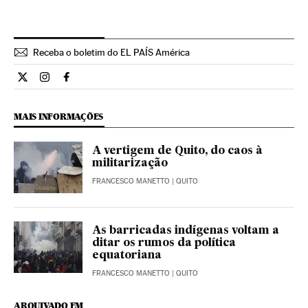
Receba o boletim do EL PAÍS América
Internacional El País Brasil en Twitter
Internacional El País Brasil en Instagram
Internacional El País Brasil en Facebook
MAIS INFORMAÇÕES
A vertigem de Quito, do caos à
militarização
FRANCESCO MANETTO
| QUITO
As barricadas indígenas voltam a
ditar os rumos da política
equatoriana
FRANCESCO MANETTO
| QUITO
ARQUIVADO EM