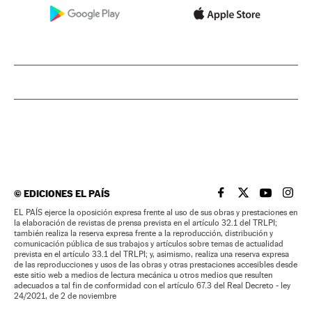
©
EDICIONES EL PAÍS
EL PAÍS BRASIL EN
EL PAÍS BRASI
EL PAÍS B
EL PA
EL PAÍS ejerce la oposición expresa frente al uso de sus obras y prestaciones en
la elaboración de revistas de prensa prevista en el artículo 32.1 del TRLPI;
también realiza la reserva expresa frente a la reproducción, distribución y
comunicación pública de sus trabajos y artículos sobre temas de actualidad
prevista en el artículo 33.1 del TRLPI; y, asimismo, realiza una reserva expresa
de las reproducciones y usos de las obras y otras prestaciones accesibles desde
este sitio web a medios de lectura mecánica u otros medios que resulten
adecuados a tal fin de conformidad con el artículo 67.3 del Real Decreto - ley
24/2021, de 2 de noviembre