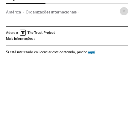
América
Organizações internacionais
Problemas sociais
Relações exteriores
Sociedade
Lenín Moreno
Equador
Indígenas
Protestos sociais
Adere a
Mais informações
Mal-estar social
ONU
América do Sul
América Latina
Etnias
aquí
Si está interesado en licenciar este contenido, pinche