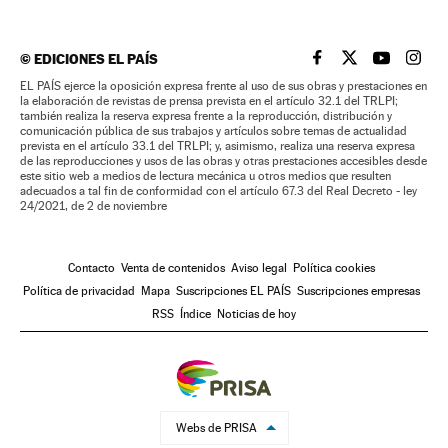
©
EDICIONES EL PAÍS
EL PAÍS BRASIL EN
EL PAÍS BRASI
EL PAÍS B
EL PA
EL PAÍS ejerce la oposición expresa frente al uso de sus obras y prestaciones en
la elaboración de revistas de prensa prevista en el artículo 32.1 del TRLPI;
también realiza la reserva expresa frente a la reproducción, distribución y
comunicación pública de sus trabajos y artículos sobre temas de actualidad
prevista en el artículo 33.1 del TRLPI; y, asimismo, realiza una reserva expresa
de las reproducciones y usos de las obras y otras prestaciones accesibles desde
este sitio web a medios de lectura mecánica u otros medios que resulten
adecuados a tal fin de conformidad con el artículo 67.3 del Real Decreto - ley
24/2021, de 2 de noviembre
Contacto
Venta de contenidos
Aviso legal
Política cookies
Política de privacidad
Mapa
Suscripciones EL PAÍS
Suscripciones empresas
RSS
Índice
Noticias de hoy
Webs de PRISA