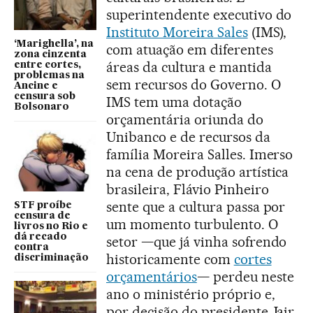
superintendente executivo do
Instituto Moreira Sales
(IMS),
‘Marighella’, na
com atuação em diferentes
zona cinzenta
áreas da cultura e mantida
entre cortes,
problemas na
sem recursos do Governo. O
Ancine e
censura sob
IMS tem uma dotação
Bolsonaro
orçamentária oriunda do
Unibanco e de recursos da
família Moreira Salles. Imerso
na cena de produção artística
brasileira, Flávio Pinheiro
sente que a cultura passa por
STF proíbe
censura de
um momento turbulento. O
livros no Rio e
dá recado
setor —que já vinha sofrendo
contra
historicamente com
cortes
discriminação
orçamentários
— perdeu neste
ano o ministério próprio e,
por decisão do presidente Jair