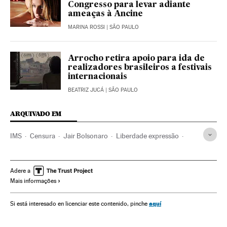
Congresso para levar adiante
ameaças à Ancine
MARINA ROSSI
| SÃO PAULO
Arrocho retira apoio para ida de
realizadores brasileiros a festivais
internacionais
BEATRIZ JUCÁ
| SÃO PAULO
ARQUIVADO EM
IMS
Censura
Jair Bolsonaro
Liberdade expressão
Centros culturais
Instituições culturais
Brasil
Política cultural
América do Sul
América Latina
Adere a
Mais informações
América
Cultura
Meios comunicação
Comunicação
aquí
Si está interesado en licenciar este contenido, pinche