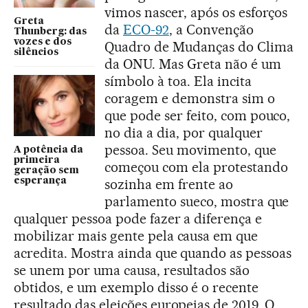
vimos nascer, após os esforços
Greta
da
ECO-92
, a Convenção
Thunberg: das
vozes e dos
Quadro de Mudanças do Clima
silêncios
da ONU. Mas Greta não é um
símbolo à toa. Ela incita
coragem e demonstra sim o
que pode ser feito, com pouco,
no dia a dia, por qualquer
pessoa. Seu movimento, que
A potência da
primeira
começou com ela protestando
geração sem
esperança
sozinha em frente ao
parlamento sueco, mostra que
qualquer pessoa pode fazer a diferença e
mobilizar mais gente pela causa em que
acredita. Mostra ainda que quando as pessoas
se unem por uma causa, resultados são
obtidos, e um exemplo disso é o recente
resultado das eleições europeias de 2019. O