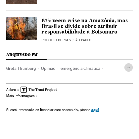
67% veem crise na Amazônia, mas
Brasil se divide sobre atribuir
responsabilidade à Bolsonaro
RODOLFO BORGES
| SÃO PAULO
ARQUIVADO EM
Greta Thunberg
Opinião
emergência climática
Alertas ambientais
Brasil
Mudança climática
América do Sul
América Latina
América
Adere a
Mais informações
Problemas ambientais
Meio ambiente
aquí
Si está interesado en licenciar este contenido, pinche