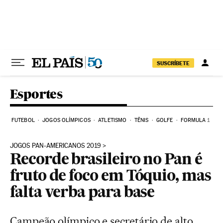
Pular para o conteúdo
SUSCRÍBETE
Esportes
FUTEBOL
JOGOS OLÍMPICOS
ATLETISMO
TÊNIS
GOLFE
FORMULA 1
JOGOS PAN-AMERICANOS 2019
Recorde brasileiro no Pan é
fruto de foco em Tóquio, mas
falta verba para base
Campeão olímpico e secretário de alto