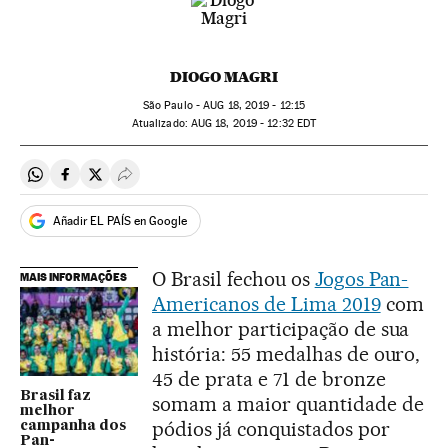
DIOGO MAGRI
São Paulo -
AUG
18, 2019 - 12:15
atualizado:
AUG
18, 2019 - 12:32
EDT
Compartir en Whatsapp
Compartir en Facebook
Compartir en Twitter
Desplegar Redes Sociales
Añadir EL PAÍS en Google
O Brasil fechou os
Jogos Pan-
MAIS INFORMAÇÕES
Americanos de Lima 2019
com
a melhor participação de sua
história: 55 medalhas de ouro,
45 de prata e 71 de bronze
Brasil faz
somam a maior quantidade de
melhor
pódios já conquistados por
campanha dos
Pan-