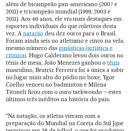
além de bicampeão pan-americano (2007 e
2011) e tricampeão mundial (1999, 2003 e
2011). Aos 46 anos, ele viu mais destaques em
esportes individuais do que coletivos desta
vez. A
natação
deu dez ouros para o Brasil.
Foram ainda seis no atletismo e cinco na vela,
mesmo número das
ginásticas (artística e
rítmica)
. Hugo Calderano levou dois ouros no
tênis de mesa, João Menezes ganhou o
tênis
masculino, Beatriz Ferreira foi a única a subir
no lugar mais alto do pódio no boxe, Ygor
Coelho venceu no badminton e Milena
Titoneli ficou com o ouro taekwondo —estes
últimos três inéditos na história do país.
"Na natação, os atletas vieram com a
preparação do Mundial na Coreia do Sul [que
terminou em 28 de julho], o que foi produtivo