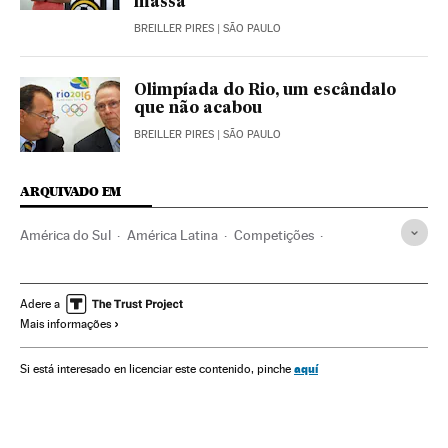
massa”
BREILLER PIRES
| SÃO PAULO
Olimpíada do Rio, um escândalo
que não acabou
BREILLER PIRES
| SÃO PAULO
ARQUIVADO EM
América do Sul
América Latina
Competições
América
Esportes
Jogos Panamericanos
Seleção Brasileira
Natação
Voleibol
Adere a
Mais informações
Seleções esportivas
Basquete
Jogos Olímpicos
Brasil
Esportes aquáticos
aquí
Si está interesado en licenciar este contenido, pinche