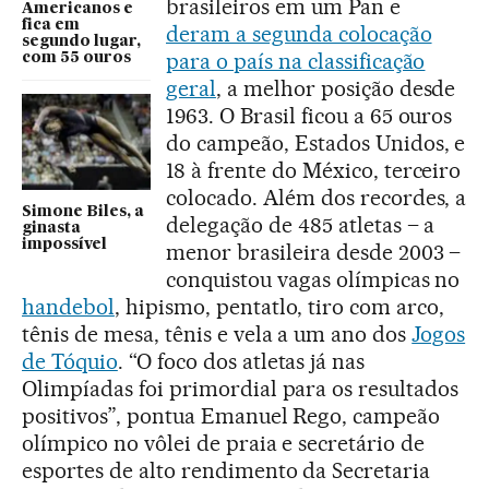
brasileiros em um Pan e
Americanos e
fica em
deram a segunda colocação
segundo lugar,
para o país na classificação
com 55 ouros
geral
, a melhor posição desde
1963. O Brasil ficou a 65 ouros
do campeão, Estados Unidos, e
18 à frente do México, terceiro
colocado. Além dos recordes, a
Simone Biles, a
delegação de 485 atletas – a
ginasta
impossível
menor brasileira desde 2003 –
conquistou vagas olímpicas no
handebol
, hipismo, pentatlo, tiro com arco,
tênis de mesa, tênis e vela a um ano dos
Jogos
de Tóquio
. “O foco dos atletas já nas
Olimpíadas foi primordial para os resultados
positivos”, pontua Emanuel Rego, campeão
olímpico no vôlei de praia e secretário de
esportes de alto rendimento da Secretaria