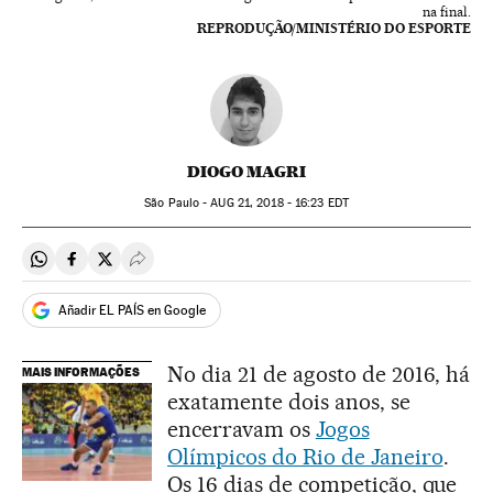
na final.
REPRODUÇÃO/MINISTÉRIO DO ESPORTE
DIOGO MAGRI
São Paulo -
AUG
21, 2018 - 16:23
EDT
Compartir en Whatsapp
Compartir en Facebook
Compartir en Twitter
Desplegar Redes Sociales
Añadir EL PAÍS en Google
No dia 21 de agosto de 2016, há
MAIS INFORMAÇÕES
exatamente dois anos, se
encerravam os
Jogos
Olímpicos do Rio de Janeiro
.
Os 16 dias de competição, que