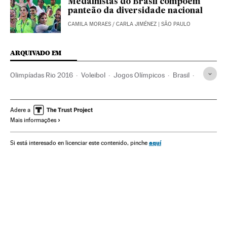
Medalhistas do Brasil compõem
panteão da diversidade nacional
CAMILA MORAES
/
CARLA JIMÉNEZ
| SÃO PAULO
ARQUIVADO EM
Olimpíadas Rio 2016
Voleibol
Jogos Olímpicos
Brasil
América do Sul
América Latina
Competições
América
Esportes
Adere a
Mais informações
aquí
Si está interesado en licenciar este contenido, pinche