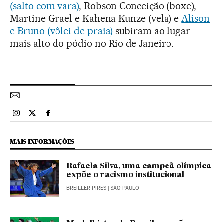
(salto com vara)
, Robson Conceição (boxe),
Martine Grael e Kahena Kunze (vela) e
Alison
e Bruno (vôlei de praia)
subiram ao lugar
mais alto do pódio no Rio de Janeiro.
Esportes El País Brasil en Instagram
Esportes El País Brasil en Twitter
Esportes El País Brasil en Facebook
MAIS INFORMAÇÕES
Rafaela Silva, uma campeã olímpica
expõe o racismo institucional
BREILLER PIRES
| SÃO PAULO