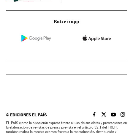
Baixe o app
©
EDICIONES EL PAÍS
EL PAÍS BRASIL EN
EL PAÍS BRASI
EL PAÍS B
EL PA
EL PAÍS ejerce la oposición expresa frente al uso de sus obras y prestaciones en
la elaboración de revistas de prensa prevista en el artículo 32.1 del TRLPI;
también realiza la reserva expresa frente a la reproducción, distribución y