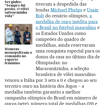
Serginho:
tiveram a despedida das
“Sempre fui
lendas
Michael Phelps
e
Usain
povão. O vôlei
salvou minha
Bolt
do cenário olímpico,
a
vida”
medalha de ouro inédita para
o Brasil no futebol masculino
e
os Estados Unidos como
campeões do quadro de
medalhas, ainda reservaram
Homens
uma conquista especial para os
monopolizam o
donos da casa no último dia de
comando no
esporte
Olimpíadas: no
feminino
Maracanãzinho, a seleção
brasileira de vôlei masculino
venceu a Itália por 3 sets a 0 e chegou ao seu
terceiro ouro na história dos Jogos – a
medalha também garantiu a melhor
campanha olímpica do Brasil em número de
ouros (sete), número total de medalhas (19) e