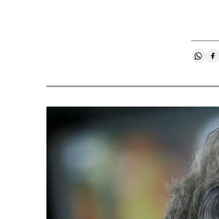
Compa
C