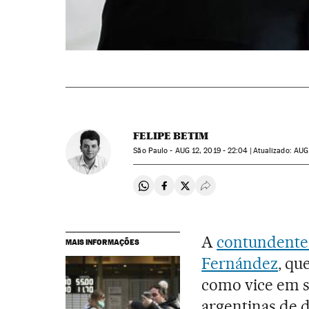
FELIPE BETIM
São Paulo -
AUG
12, 2019 - 22:04
atualizado:
AUG
Compartir en Whatsapp
Compartir en Facebook
Compartir en Twitter
Desplegar Redes Soci
A
contundente 
MAIS INFORMAÇÕES
Fernández
, qu
como vice em s
argentinas de 