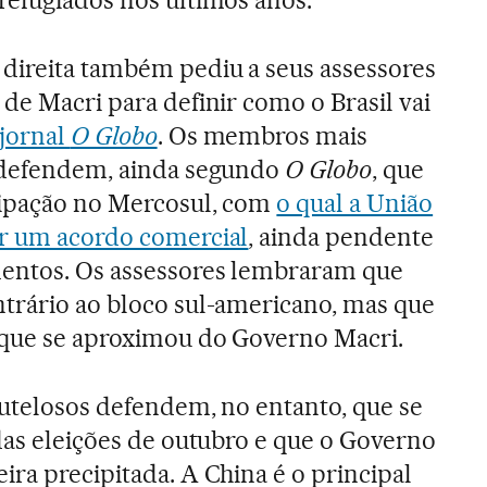
refugiados nos últimos anos.
direita também pediu a seus assessores
de Macri para definir como o Brasil vai
jornal
O Globo
. Os membros mais
e defendem, ainda segundo
O Globo
, que
cipação no Mercosul, com
o qual a União
ar um acordo comercial
, ainda pendente
entos. Os assessores lembraram que
trário ao bloco sul-americano, mas que
 que se aproximou do Governo Macri.
autelosos defendem, no entanto, que se
 das eleições de outubro e que o Governo
ira precipitada. A China é o principal