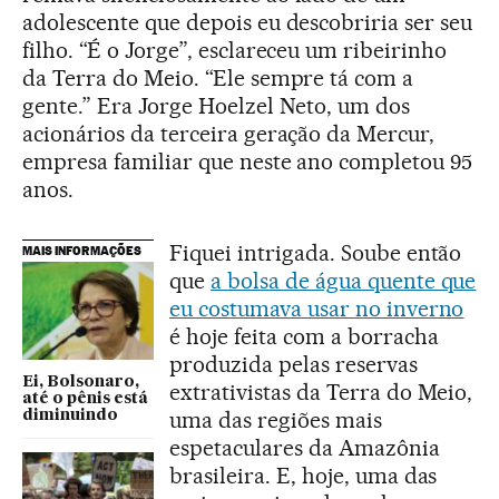
adolescente que depois eu descobriria ser seu
filho. “É o Jorge”, esclareceu um ribeirinho
da Terra do Meio. “Ele sempre tá com a
gente.” Era Jorge Hoelzel Neto, um dos
acionários da terceira geração da Mercur,
empresa familiar que neste ano completou 95
anos.
Fiquei intrigada. Soube então
MAIS INFORMAÇÕES
que
a bolsa de água quente que
eu costumava usar no inverno
é hoje feita com a borracha
produzida pelas reservas
Ei, Bolsonaro,
extrativistas da Terra do Meio,
até o pênis está
uma das regiões mais
diminuindo
espetaculares da Amazônia
brasileira. E, hoje, uma das