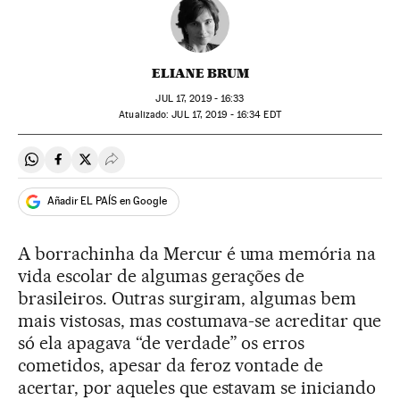
ELIANE BRUM
JUL
17, 2019 - 16:33
atualizado:
JUL
17, 2019 - 16:34
EDT
Compartir en Whatsapp
Compartir en Facebook
Compartir en Twitter
Desplegar Redes Sociales
Añadir EL PAÍS en Google
A borrachinha da Mercur é uma memória na
vida escolar de algumas gerações de
brasileiros. Outras surgiram, algumas bem
mais vistosas, mas costumava-se acreditar que
só ela apagava “de verdade” os erros
cometidos, apesar da feroz vontade de
acertar, por aqueles que estavam se iniciando