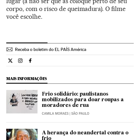
lugar (a não ser que as coloque perto de seu
corpo, com o risco de queimadura). O filme
você escolhe.
Receba o boletim do EL PAÍS América
Estilo El País Brasil en Twitter
Estilo El País Brasil en Instagram
Estilo El País Brasil en Facebook
MAIS INFORMAÇÕES
Frio solidário: paulistanos
mobilizados para doar roupas a
moradores de rua
CAMILA MORAES
| SÃO PAULO
A herança do neandertal contra o
frio