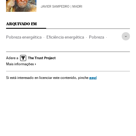
JAVIER SAMPEDRO
| MADRI
ARQUIVADO EM
Pobreza energética
Eficiência energética
Pobreza
Consumo energia
Mercado energético
Bem-estar
Empresas
Estilo vida
Espanha
Economia
Adere a
Mais informações
Fontes energia
Problemas sociais
Sociedade
Energia
Meio ambiente
aquí
Si está interesado en licenciar este contenido, pinche