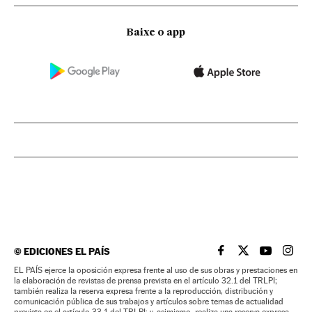
Baixe o app
©
EDICIONES EL PAÍS
EL PAÍS BRASIL EN
EL PAÍS BRASI
EL PAÍS B
EL PA
EL PAÍS ejerce la oposición expresa frente al uso de sus obras y prestaciones en
la elaboración de revistas de prensa prevista en el artículo 32.1 del TRLPI;
también realiza la reserva expresa frente a la reproducción, distribución y
comunicación pública de sus trabajos y artículos sobre temas de actualidad
prevista en el artículo 33.1 del TRLPI; y, asimismo, realiza una reserva expresa