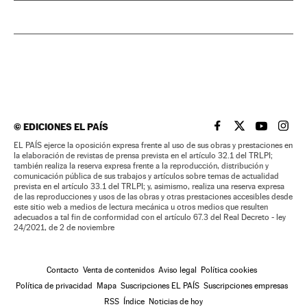
©
EDICIONES EL PAÍS
EL PAÍS BRASIL EN
EL PAÍS BRASI
EL PAÍS B
EL PA
EL PAÍS ejerce la oposición expresa frente al uso de sus obras y prestaciones en
la elaboración de revistas de prensa prevista en el artículo 32.1 del TRLPI;
también realiza la reserva expresa frente a la reproducción, distribución y
comunicación pública de sus trabajos y artículos sobre temas de actualidad
prevista en el artículo 33.1 del TRLPI; y, asimismo, realiza una reserva expresa
de las reproducciones y usos de las obras y otras prestaciones accesibles desde
este sitio web a medios de lectura mecánica u otros medios que resulten
adecuados a tal fin de conformidad con el artículo 67.3 del Real Decreto - ley
24/2021, de 2 de noviembre
Contacto
Venta de contenidos
Aviso legal
Política cookies
Política de privacidad
Mapa
Suscripciones EL PAÍS
Suscripciones empresas
RSS
Índice
Noticias de hoy