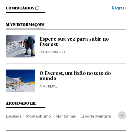
COMENTÁRIOS
Regras
›
COMENTÁRIOS
MAIS INFORMAÇÕES
Espere sua vez para subir no
Everest
ÓSCAR GOGORZA
O Everest, um lixão no teto do
mundo
AFP
| NEPAL
ARQUIVADO EM
Escalada
Montanhismo
Montanhas
Esporte aventura
Esporte risco
Espaços naturais
Esportes