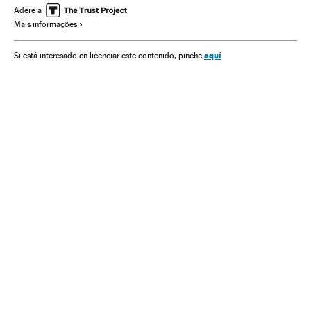
Acontecimentos
Meio ambiente
Adere a
Mais informações
aquí
Si está interesado en licenciar este contenido, pinche