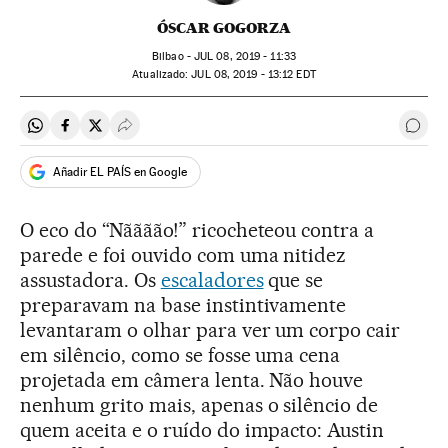
ÓSCAR GOGORZA
Bilbao -
JUL
08, 2019 - 11:33
atualizado:
JUL
08, 2019 - 13:12
EDT
Compartir en Whatsapp
Compartir en Facebook
Compartir en Twitter
Desplegar Redes Sociales
Come
Añadir EL PAÍS en Google
O eco do “Nãããão!” ricocheteou contra a
parede e foi ouvido com uma nitidez
assustadora. Os
escaladores
que se
preparavam na base instintivamente
levantaram o olhar para ver um corpo cair
em silêncio, como se fosse uma cena
projetada em câmera lenta. Não houve
nenhum grito mais, apenas o silêncio de
quem aceita e o ruído do impacto: Austin