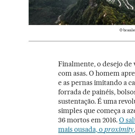
O brasil
Finalmente, o desejo de 
com asas. O homem apren
e as pernas imitando a 
forrada de painéis, bols
sustentação. É uma revo
simples que começa a aze
36 mortos em 2016.
O sa
mais ousada, o
proximity