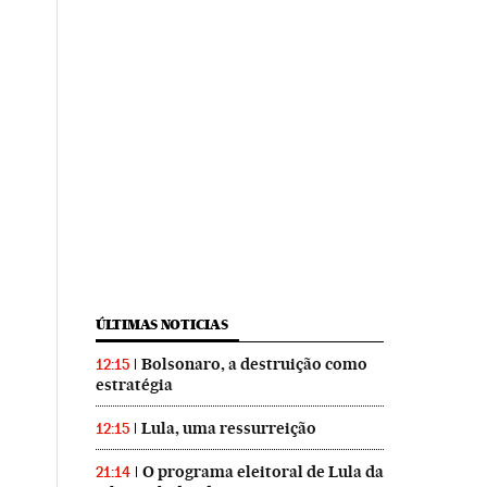
ÚLTIMAS NOTICIAS
Bolsonaro, a destruição como
12:15
estratégia
Lula, uma ressurreição
12:15
O programa eleitoral de Lula da
21:14