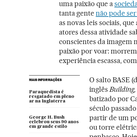
uma paixão que a
socied
tanta gente
não pode se
as novas leis sociais, qu
atores dessa atividade s
conscientes da imagem m
paixão por voar: morrem
experiência escassa, com
O salto BASE (
MAIS INFORMAÇÕES
inglês
Building
Paraquedista é
resgatado em pleno
batizado por C
ar na Inglaterra
século passado
partir de um p
George H. Bush
celebrou seus 90 anos
ou torre elétr
em grande estilo
penhasco. Hoje