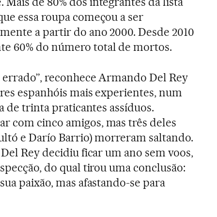
 Mais de 80% dos integrantes da lista
 que essa roupa começou a ser
ente a partir do ano 2000. Desde 2010
te 60% do número total de mortos.
tá errado”, reconhece Armando Del Rey
ores espanhóis mais experientes, num
 de trinta praticantes assíduos.
r com cinco amigos, mas três deles
ltó e Darío Barrio) morreram saltando.
 Del Rey decidiu ficar um ano sem voos,
ospecção, do qual tirou uma conclusão:
 sua paixão, mas afastando-se para