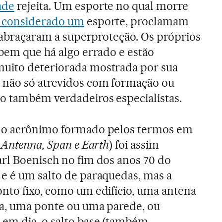
ade
rejeita. Um esporte no qual morre
r considerado um
esporte, proclamam
e abraçaram a superproteção. Os próprios
abem que há algo errado e estão
uito deteriorada mostrada por sua
 não só atrevidos com formação ou
o também verdadeiros especialistas.
do acrônimo formado pelos termos em
, Antenna, Span e Earth
) foi assim
arl Boenisch no fim dos anos 70 do
 e é um salto de paraquedas, mas a
onto fixo, como um edifício, uma antena
ica, uma ponte ou uma parede, ou
 em dia, o salto base (também