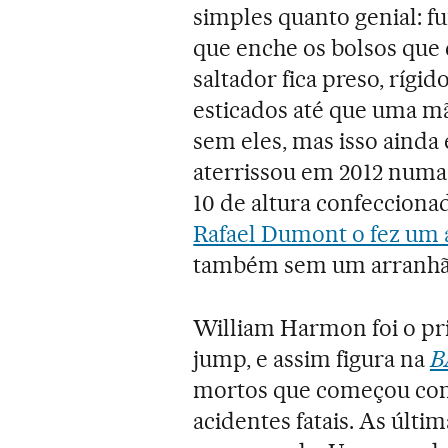
simples quanto genial: f
que enche os bolsos que 
saltador fica preso, rígi
esticados até que uma mã
sem eles, mas isso ainda 
aterrissou em 2012 numa
10 de altura confeccion
Rafael Dumont o fez um 
também sem um arranhã
William Harmon foi o pri
jump, e assim figura na
B
mortos que começou com 
acidentes fatais. As últi