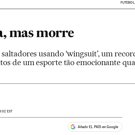
FUTEBOL
, mas morre
altadores usando ‘wingsuit’, um recor
tos de um esporte tão emocionante qua
3:02
EST
Añadir EL PAÍS en Google
ales