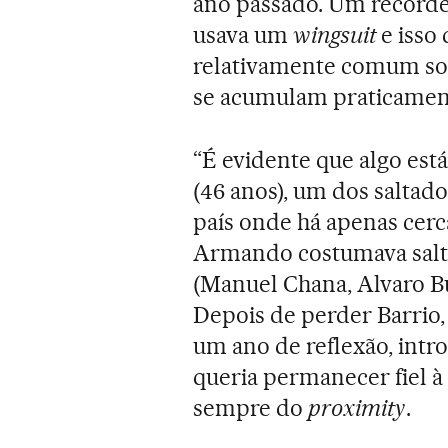
ano passado. Um recorde.
usava um
wingsuit
e isso
relativamente comum som
se acumulam praticamen
“É evidente que algo es
(46 anos), um dos saltad
país onde há apenas cerca
Armando costumava salta
(Manuel Chana, Alvaro Bu
Depois de perder Barrio,
um ano de reflexão, intr
queria permanecer fiel à
sempre do
proximity
.