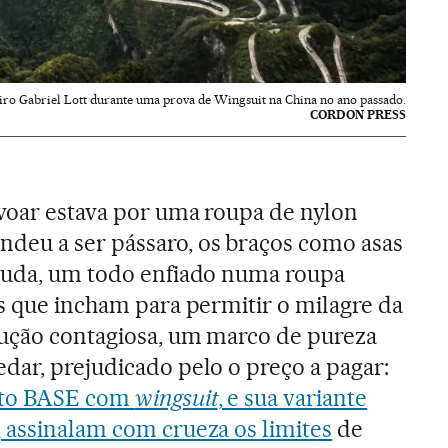
eiro Gabriel Lott durante uma prova de Wingsuit na China no ano passado.
CORDON PRESS
voar estava por uma roupa de nylon
deu a ser pássaro, os braços como asas
cauda, um todo enfiado numa roupa
os que incham para permitir o milagre da
lução contagiosa, um marco de pureza
dar, prejudicado pelo o preço a pagar:
lto BASE com
wingsuit
, e sua variante
, assinalam com crueza os limites
de