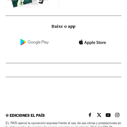
Baixe o app
©
EDICIONES EL PAÍS
EL PAÍS BRASIL EN
EL PAÍS BRASI
EL PAÍS B
EL PA
EL PAÍS ejerce la oposición expresa frente al uso de sus obras y prestaciones en