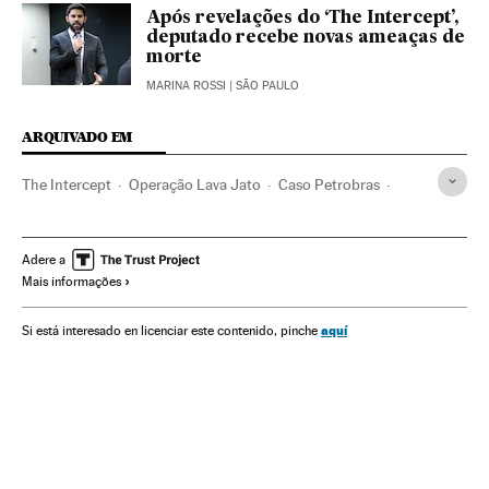
Após revelações do ‘The Intercept’,
deputado recebe novas ameaças de
morte
MARINA ROSSI
| SÃO PAULO
ARQUIVADO EM
The Intercept
Operação Lava Jato
Caso Petrobras
Investigação policial
Imprensa on-line
Subornos
Financiamento ilegal
Corrupção política
Caixa dois
Adere a
Mais informações
Brasil
Imprensa
América do Sul
América Latina
Força segurança
Partidos políticos
América
Internet
aquí
Si está interesado en licenciar este contenido, pinche
Empresas
Delitos
Telecomunicações
Meios comunicação
Economia
Comunicações
Comunicação
Política