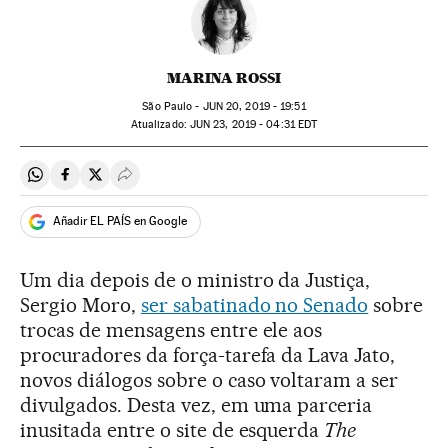
MARINA ROSSI
São Paulo -
JUN
20, 2019 - 19:51
atualizado:
JUN
23, 2019 - 04:31
EDT
Compartir en Whatsapp
Compartir en Facebook
Compartir en Twitter
Desplegar Redes Sociales
Añadir EL PAÍS en Google
Um dia depois de o ministro da Justiça,
Sergio Moro,
ser sabatinado no Senado
sobre
trocas de mensagens entre ele aos
procuradores da força-tarefa da Lava Jato,
novos diálogos sobre o caso voltaram a ser
divulgados. Desta vez, em uma parceria
inusitada entre o site de esquerda
The