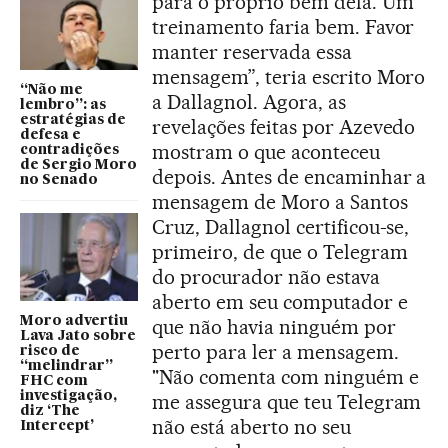
para o próprio bem dela. Um
treinamento faria bem. Favor
manter reservada essa
mensagem”, teria escrito Moro
“Não me
a Dallagnol. Agora, as
lembro”: as
estratégias de
revelações feitas por Azevedo
defesa e
mostram o que aconteceu
contradições
de Sergio Moro
depois. Antes de encaminhar a
no Senado
mensagem de Moro a Santos
Cruz, Dallagnol certificou-se,
primeiro, de que o Telegram
do procurador não estava
aberto em seu computador e
Moro advertiu
que não havia ninguém por
Lava Jato sobre
perto para ler a mensagem.
risco de
“melindrar”
"Não comenta com ninguém e
FHC com
investigação,
me assegura que teu Telegram
diz ‘The
não está aberto no seu
Intercept’