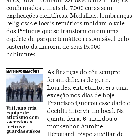
anos, foram contabilizados setenta milagres
confirmados e mais de 7.000 curas sem
explicações científicas. Medalhas, lembranças
religiosas e locais temáticos moldam o vale
dos Pirineus que se transformou em uma
espécie de parque temático responsável pelo
sustento da maioria de seus 15.000
habitantes.
As finanças do céu sempre
MAIS INFORMAÇÕES
foram difíceis de gerir.
Lourdes, entretanto, era uma
exceção nos dias de hoje.
Francisco ignorou esse dado e
Vaticano cria
decidiu intervir no local. Na
equipe de
quinta-feira, 6, mandou o
atletismo com
sacerdotes,
monsenhor Antoine
freiras e
guardas suíços
Hérouard, bispo auxiliar de