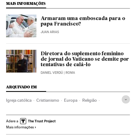
MAIS INFORMAÇÕES
Armaram uma emboscada para o
papa Francisco?
JUAN ARIAS
Diretora do suplemento feminino
de jornal do Vaticano se demite por
tentativas de calá-lo
DANIEL VERDÚ
| ROMA
ARQUIVADO EM
Igreja católica
Cristianismo
Europa
Religião
Lourdes
Milagres
Papa Francisco
Santa Sé
Papa
Cidade do Vaticano
França
Clero
Europa Ocidental
Adere a
Mais informações