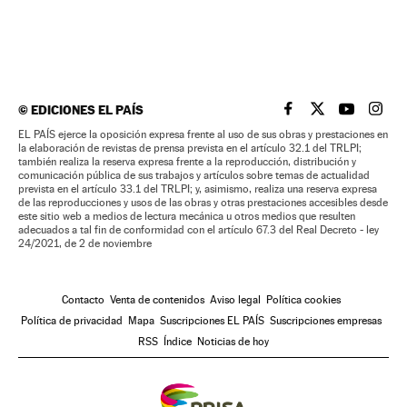
©
EDICIONES EL PAÍS
EL PAÍS BRASIL EN
EL PAÍS BRASI
EL PAÍS B
EL PA
EL PAÍS ejerce la oposición expresa frente al uso de sus obras y prestaciones en
la elaboración de revistas de prensa prevista en el artículo 32.1 del TRLPI;
también realiza la reserva expresa frente a la reproducción, distribución y
comunicación pública de sus trabajos y artículos sobre temas de actualidad
prevista en el artículo 33.1 del TRLPI; y, asimismo, realiza una reserva expresa
de las reproducciones y usos de las obras y otras prestaciones accesibles desde
este sitio web a medios de lectura mecánica u otros medios que resulten
adecuados a tal fin de conformidad con el artículo 67.3 del Real Decreto - ley
24/2021, de 2 de noviembre
Contacto
Venta de contenidos
Aviso legal
Política cookies
Política de privacidad
Mapa
Suscripciones EL PAÍS
Suscripciones empresas
RSS
Índice
Noticias de hoy