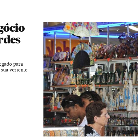
gócio
rdes
legado para
 sua vertente