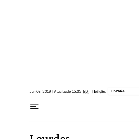
Pular para o conteúdo
ESPAÑA
Jun 08, 2019
|
Atualizado 15:35
EDT
|
Edição:
Lourdes