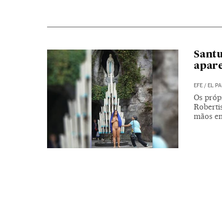
Santu
apare
EFE
/
EL PA
Os próp
Roberti
mãos em