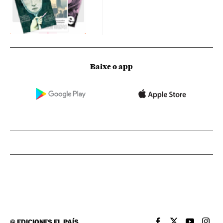
Baixe o app
©
EDICIONES EL PAÍS