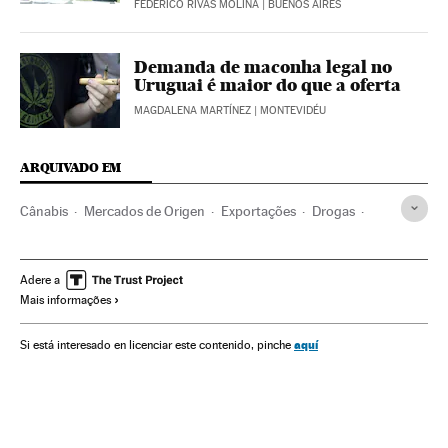
FEDERICO RIVAS MOLINA
| BUENOS AIRES
Demanda de maconha legal no
Uruguai é maior do que a oferta
MAGDALENA MARTÍNEZ
| MONTEVIDÉU
ARQUIVADO EM
Cânabis
Mercados de Origen
Exportações
Drogas
Colômbia
Comércio exterior
América do Sul
América Latina
América
Empresas
Medicina
Lazer
Adere a
Mais informações
Comércio
Economia
Sociedade
Saúde
aquí
Si está interesado en licenciar este contenido, pinche