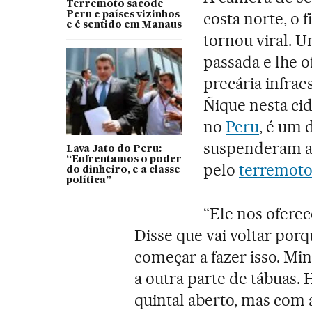
Terremoto sacode
costa norte, o 
Peru e países vizinhos
e é sentido em Manaus
tornou viral. U
passada e lhe o
precária infrae
Ñique nesta ci
no
Peru
, é um 
suspenderam as
Lava Jato do Peru:
“Enfrentamos o poder
pelo
terremoto
do dinheiro, e a classe
política”
“Ele nos oferec
Disse que vai voltar porq
começar a fazer isso. Mi
a outra parte de tábuas. 
quintal aberto, mas com a