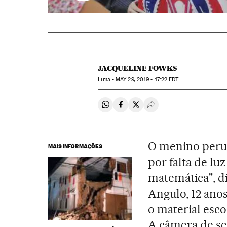
JACQUELINE FOWKS
Lima -
MAY
29, 2019 - 17:22
EDT
Compartir en Whatsapp
Compartir en Facebook
Compartir en Twitter
Desplegar Redes Soci
O menino peruan
MAIS INFORMAÇÕES
por falta de lu
matemática", d
Angulo, 12 anos
o material esco
A câmera de se