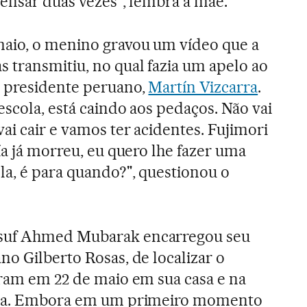
pensar duas vezes", lembra a mãe.
aio, o menino gravou um vídeo que a
transmitiu, no qual fazia um apelo ao
o presidente peruano,
Martín Vizcarra
.
scola, está caindo aos pedaços. Não vai
ai cair e vamos ter acidentes. Fujimori
ía já morreu, eu quero lhe fazer uma
la, é para quando?", questionou o
suf Ahmed Mubarak encarregou seu
no Gilberto Rosas, de localizar o
aram em 22 de maio em sua casa e na
juda. Embora em um primeiro momento