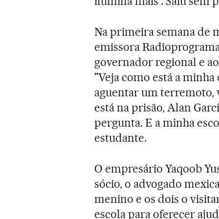
ilumina mais'. Saiu sem 
Na primeira semana de m
emissora Radioprogramas 
governador regional e a
"Veja como está a minha e
aguentar um terremoto, v
está na prisão, Alan Garc
pergunta. E a minha esco
estudante.
O empresário Yaqoob Yu
sócio, o advogado mexica
menino e os dois o visit
escola para oferecer a