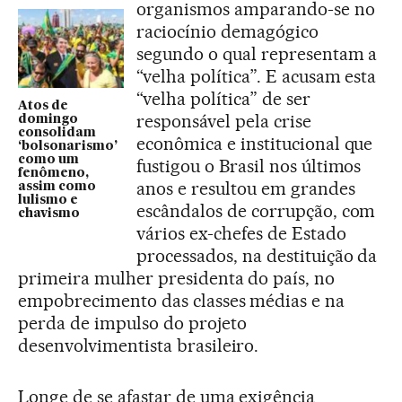
organismos amparando-se no
raciocínio demagógico
segundo o qual representam a
“velha política”. E acusam esta
“velha política” de ser
Atos de
responsável pela crise
domingo
consolidam
econômica e institucional que
‘bolsonarismo’
como um
fustigou o Brasil nos últimos
fenômeno,
anos e resultou em grandes
assim como
lulismo e
escândalos de corrupção, com
chavismo
vários ex-chefes de Estado
processados, na destituição da
primeira mulher presidenta do país, no
empobrecimento das classes médias e na
perda de impulso do projeto
desenvolvimentista brasileiro.
Longe de se afastar de uma exigência