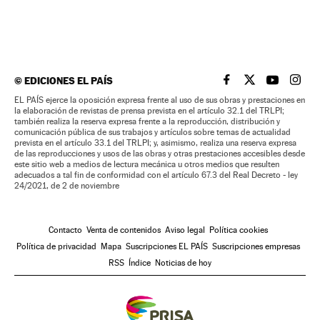
©
EDICIONES EL PAÍS
EL PAÍS BRASIL EN
EL PAÍS BRASI
EL PAÍS B
EL PA
EL PAÍS ejerce la oposición expresa frente al uso de sus obras y prestaciones en
la elaboración de revistas de prensa prevista en el artículo 32.1 del TRLPI;
también realiza la reserva expresa frente a la reproducción, distribución y
comunicación pública de sus trabajos y artículos sobre temas de actualidad
prevista en el artículo 33.1 del TRLPI; y, asimismo, realiza una reserva expresa
de las reproducciones y usos de las obras y otras prestaciones accesibles desde
este sitio web a medios de lectura mecánica u otros medios que resulten
adecuados a tal fin de conformidad con el artículo 67.3 del Real Decreto - ley
24/2021, de 2 de noviembre
Contacto
Venta de contenidos
Aviso legal
Política cookies
Política de privacidad
Mapa
Suscripciones EL PAÍS
Suscripciones empresas
RSS
Índice
Noticias de hoy