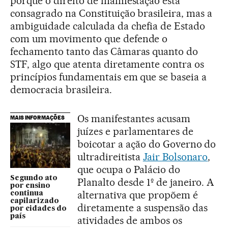
porque o direito de manifestação está
consagrado na Constituição brasileira, mas a
ambiguidade calculada da chefia de Estado
com um movimento que defende o
fechamento tanto das Câmaras quanto do
STF, algo que atenta diretamente contra os
princípios fundamentais em que se baseia a
democracia brasileira.
Os manifestantes acusam
MAIS INFORMAÇÕES
juízes e parlamentares de
boicotar a ação do Governo do
ultradireitista
Jair Bolsonaro
,
que ocupa o Palácio do
Segundo ato
Planalto desde 1º de janeiro. A
por ensino
alternativa que propõem é
continua
capilarizado
diretamente a suspensão das
por cidades do
país
atividades de ambos os