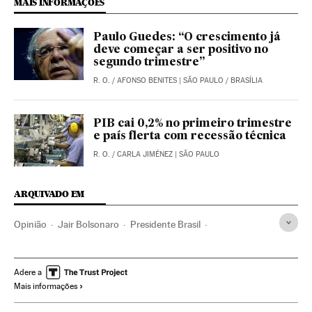
MAIS INFORMAÇÕES
Paulo Guedes: “O crescimento já
deve começar a ser positivo no
segundo trimestre”
R. O.
/
AFONSO BENITES
| SÃO PAULO / BRASÍLIA
PIB cai 0,2% no primeiro trimestre
e país flerta com recessão técnica
R. O.
/
CARLA JIMÉNEZ
| SÃO PAULO
ARQUIVADO EM
Opinião
Jair Bolsonaro
Presidente Brasil
Presidência Brasil
Governo Brasil
Brasil
América Latina
América do Sul
Governo
América
Adere a
Mais informações
Administração Estado
Política
Administração pública