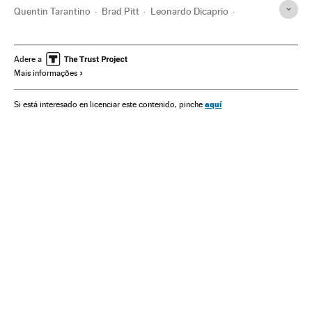
Quentin Tarantino
Brad Pitt
Leonardo Dicaprio
Sharon Tate
Roman Polanski
Charles Manson
Cinema western
Festival Cannes
Hollywood
Adere a
Mais informações
Festivais cinema
Cinema dos Estados Unidos
Festivais
Filmes
Indústria Cinematográfica
Cinema
Eventos
aquí
Si está interesado en licenciar este contenido, pinche
Sociedade