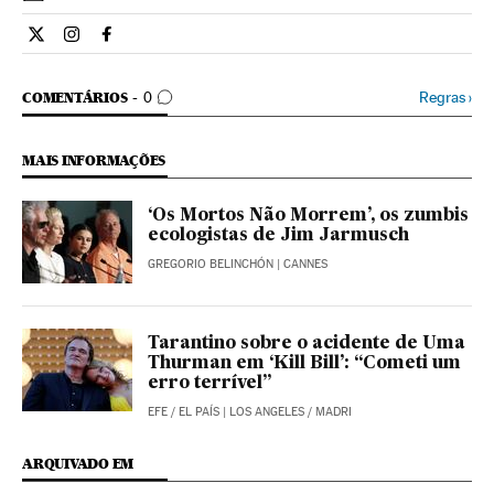
Cultura El País Brasil en Twitter
Cultura El País Brasil en Instagram
Cultura El País Brasil en Facebook
COMENTÁRIOS
Regras
›
COMENTÁRIOS
0
MAIS INFORMAÇÕES
‘Os Mortos Não Morrem’, os zumbis
ecologistas de Jim Jarmusch
GREGORIO BELINCHÓN
| CANNES
Tarantino sobre o acidente de Uma
Thurman em ‘Kill Bill’: “Cometi um
erro terrível”
EFE
/
EL PAÍS
| LOS ANGELES / MADRI
ARQUIVADO EM