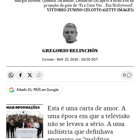
Margot Robbie, Quentin Tarantino, Leonardo DiCaprio e Brad Pitt na
projeção de gala de “Era Uma Vez... Em Hollywood”.
VITTORIO ZUNINO CELOTTO (GETTY IMAGES)
GREGORIO BELINCHÓN
Cannes -
MAY
22, 2019 - 08:00
EDT
0
Compartir en Whatsapp
Compartir en Facebook
Compartir en Twitter
Desplegar Redes Sociales
Comen
Añadir EL PAÍS en Google
Esta é uma carta de amor. A
MAIS INFORMAÇÕES
uma época em que a televisão
não se levava a sério. A uma
indústria que definhava
enquanto os “malditos