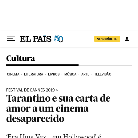
Pular para o conteúdo
SUSCRÍBETE
Cultura
CINEMA
LITERATURA
LIVROS
MÚSICA
ARTE
TELEVISÃO
FESTIVAL DE CANNES 2019
Tarantino e sua carta de
amor a um cinema
desaparecido
‘Era Uma Vez... em Hollywood’ é