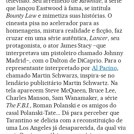
televisão. Seu arremedo de
Rawhide
, a série
que lançou Eastwood à fama, se intitula
Bounty Law
e mimetiza suas histórias. O
cineasta pisa no acelerador para as
homenagens, mistura realidade e ficção, faz
cruzar em uma série autêntica,
Lancer
, seu
protagonista, o ator James Stacy –que
interpretava um pistoleiro chamado Johnny
Madrid–, com o Dalton de DiCaprio. Para o
representante interpretado por
Al Pacino
,
chamado Martin Schwarzs, inspira-se no
lendário publicitário Martin Schwartz. Na
tela aparecem Steve McQueen, Bruce Lee,
Charles Manson, Sam Wanamaker, a série
The F.B.I.
, Roman Polanski e os amigos do
casal Polanski-Tate... Dá para perceber que
Tarantino se delicia com a reconstituição de
uma Los Angeles já desaparecida, da qual viu