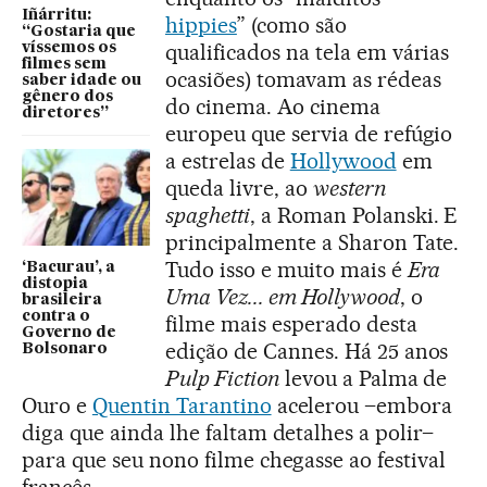
Iñárritu:
hippies
” (como são
“Gostaria que
qualificados na tela em várias
víssemos os
filmes sem
ocasiões) tomavam as rédeas
saber idade ou
gênero dos
do cinema. Ao cinema
diretores”
europeu que servia de refúgio
a estrelas de
Hollywood
em
queda livre, ao
western
spaghetti
, a Roman Polanski. E
principalmente a Sharon Tate.
Tudo isso e muito mais é
Era
‘Bacurau’, a
distopia
Uma Vez... em Hollywood
, o
brasileira
contra o
filme mais esperado desta
Governo de
edição de Cannes. Há 25 anos
Bolsonaro
Pulp Fiction
levou a Palma de
Ouro e
Quentin Tarantino
acelerou –embora
diga que ainda lhe faltam detalhes a polir–
para que seu nono filme chegasse ao festival
francês.