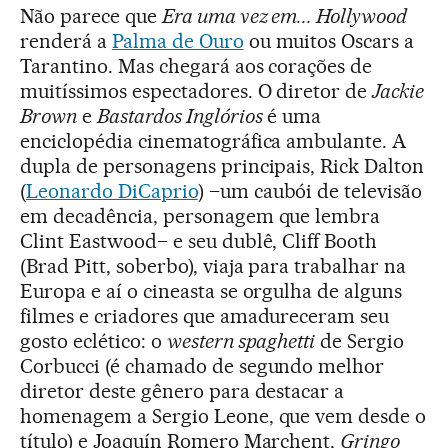
Não parece que
Era uma vez em... Hollywood
renderá a
Palma de Ouro
ou muitos Oscars a
Tarantino. Mas chegará aos corações de
muitíssimos espectadores. O diretor de
Jackie
Brown
e
Bastardos Inglórios
é uma
enciclopédia cinematográfica ambulante. A
dupla de personagens principais, Rick Dalton
(
Leonardo DiCaprio
) –um caubói de televisão
em decadência, personagem que lembra
Clint Eastwood– e seu dublê, Cliff Booth
(Brad Pitt, soberbo), viaja para trabalhar na
Europa e aí o cineasta se orgulha de alguns
filmes e criadores que amadureceram seu
gosto eclético: o
western spaghetti
de Sergio
Corbucci (é chamado de segundo melhor
diretor deste gênero para destacar a
homenagem a Sergio Leone, que vem desde o
título) e Joaquín Romero Marchent,
Gringo