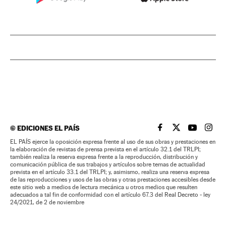
©
EDICIONES EL PAÍS
EL PAÍS BRASIL EN
EL PAÍS BRASI
EL PAÍS B
EL PA
EL PAÍS ejerce la oposición expresa frente al uso de sus obras y prestaciones en
la elaboración de revistas de prensa prevista en el artículo 32.1 del TRLPI;
también realiza la reserva expresa frente a la reproducción, distribución y
comunicación pública de sus trabajos y artículos sobre temas de actualidad
prevista en el artículo 33.1 del TRLPI; y, asimismo, realiza una reserva expresa
de las reproducciones y usos de las obras y otras prestaciones accesibles desde
este sitio web a medios de lectura mecánica u otros medios que resulten
adecuados a tal fin de conformidad con el artículo 67.3 del Real Decreto - ley
24/2021, de 2 de noviembre