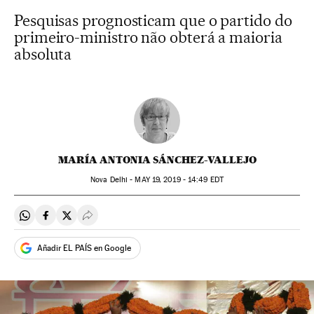
Pesquisas prognosticam que o partido do
primeiro-ministro não obterá a maioria
absoluta
MARÍA ANTONIA SÁNCHEZ-VALLEJO
Nova Delhi -
MAY
19, 2019 - 14:49
EDT
Compartir en Whatsapp
Compartir en Facebook
Compartir en Twitter
Desplegar Redes Sociales
Añadir EL PAÍS en Google