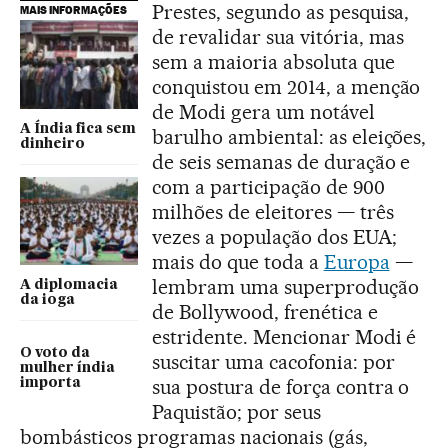
Prestes, segundo as pesquisa,
MAIS INFORMAÇÕES
de revalidar sua vitória, mas
sem a maioria absoluta que
conquistou em 2014, a menção
de Modi gera um notável
A Índia fica sem
barulho ambiental: as eleições,
dinheiro
de seis semanas de duração e
com a participação de 900
milhões de eleitores — três
vezes a população dos EUA;
mais do que toda a
Europa
—
lembram uma superprodução
A diplomacia
da ioga
de Bollywood, frenética e
estridente. Mencionar Modi é
O voto da
suscitar uma cacofonia: por
mulher índia
sua postura de força contra o
importa
Paquistão; por seus
bombásticos programas nacionais (gás,