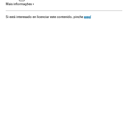
Mais informações
BJP
Índia
Ásia meridional
Eleições
Minorias étnicas
Mudança climática
Ásia
Partidos políticos
aquí
Si está interesado en licenciar este contenido, pinche