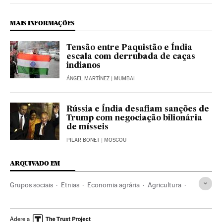
MAIS INFORMAÇÕES
Tensão entre Paquistão e Índia
escala com derrubada de caças
indianos
ÁNGEL MARTÍNEZ
| MUMBAI
Rússia e Índia desafiam sanções de
Trump com negociação bilionária
de mísseis
PILAR BONET
| MOSCOU
ARQUIVADO EM
Grupos sociais
Etnias
Economia agrária
Agricultura
Problemas ambientais
Economia
Agronegócio
Política
Sociedade
Meio ambiente
Narendra Modi
Adere a