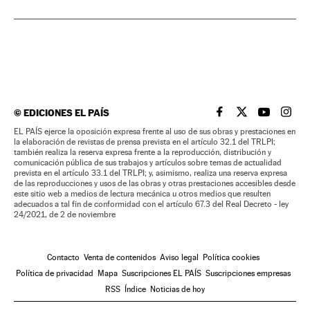
©
EDICIONES EL PAÍS
EL PAÍS BRASIL EN
EL PAÍS BRASI
EL PAÍS B
EL PA
EL PAÍS ejerce la oposición expresa frente al uso de sus obras y prestaciones en
la elaboración de revistas de prensa prevista en el artículo 32.1 del TRLPI;
también realiza la reserva expresa frente a la reproducción, distribución y
comunicación pública de sus trabajos y artículos sobre temas de actualidad
prevista en el artículo 33.1 del TRLPI; y, asimismo, realiza una reserva expresa
de las reproducciones y usos de las obras y otras prestaciones accesibles desde
este sitio web a medios de lectura mecánica u otros medios que resulten
adecuados a tal fin de conformidad con el artículo 67.3 del Real Decreto - ley
24/2021, de 2 de noviembre
Contacto
Venta de contenidos
Aviso legal
Política cookies
Política de privacidad
Mapa
Suscripciones EL PAÍS
Suscripciones empresas
RSS
Índice
Noticias de hoy